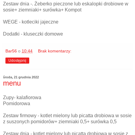
Zestaw dnia -. Żeberko pieczone lub eskalopki drobiowe w
sosie+ ziemniaki+ surówka+ Kompot
WEGE - kotleciki jajeczne
Dodatki - kluseczki domowe
Bar56
o
10:44
Brak komentarzy:
Udostępnij
środa, 21 grudnia 2022
menu
Zupy- kalafiorowa
Pomidorowa
Zestaw firmowy - kotlet mielony lub picatta drobiowa w sosie
z suszonych pomidorów+ ziemniaki 0,5+ surówka 0,5
Zestaw dnia - kotlet mielony lub picatta drobiowa w sosie z