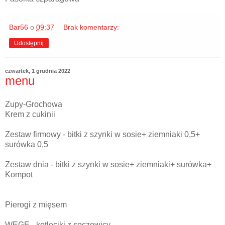
Bar56
o
09:37
Brak komentarzy:
Udostępnij
czwartek, 1 grudnia 2022
menu
Zupy-Grochowa
Krem z cukinii
Zestaw firmowy - bitki z szynki w sosie+ ziemniaki 0,5+
surówka 0,5
Zestaw dnia - bitki z szynki w sosie+ ziemniaki+ surówka+
Kompot
Pierogi z mięsem
WEGE - kotleciki z soczewicy