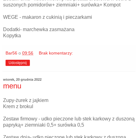
suszonych pomidorów+ ziemniaki+ surówka+ Kompot
WEGE - makaron z cukinią i pieczarkami
Dodatki- marchewka zasmażana
Kopytka
Bar56
o
09:56
Brak komentarzy:
Udostępnij
wtorek, 20 grudnia 2022
menu
Zupy-żurek z jajkiem
Krem z brokul
Zestaw firmowy - udko pieczone lub stek karkowy z duszoną
papryką+ ziemniaki 0,5+ surówka 0,5
Zestaw dnia- udko pieczone lub stek karkowy z duszoną