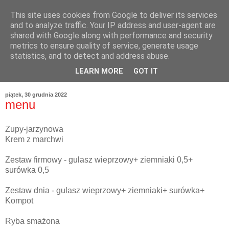
This site uses cookies from Google to deliver its services
and to analyze traffic. Your IP address and user-agent are
shared with Google along with performance and security
metrics to ensure quality of service, generate usage
statistics, and to detect and address abuse.
LEARN MORE
GOT IT
piątek, 30 grudnia 2022
menu
Zupy-jarzynowa
Krem z marchwi
Zestaw firmowy - gulasz wieprzowy+ ziemniaki 0,5+
surówka 0,5
Zestaw dnia - gulasz wieprzowy+ ziemniaki+ surówka+
Kompot
Ryba smażona