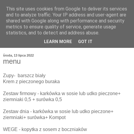
This site uses cookies from Google to deliver its services
and to analyze traffic. Your IP address and user-agent are
shared with Google along with performance and security
metrics to ensure quality of service, generate usage
statistics, and to detect and address abuse.
LEARN MORE
GOT IT
środa, 13 lipca 2022
menu
Zupy- barszcz biały
Krem z pieczonego buraka
Zestaw firmowy - karkówka w sosie lub udko pieczone+
ziemniaki 0,5 + surówka 0,5
Zestaw dnia - karkówka w sosie lub udko pieczone+
ziemniaki+ surówka+ Kompot
WEGE - kopytka z sosem z boczniaków