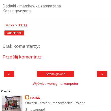
Dodatki - marchewka zasmażana
Kasza gryczana
Bar56
o
08:03
Udostępnij
Brak komentarzy:
Prześlij komentarz
‹
›
Strona główna
Wyświetl wersję na komputer
O mnie
Bar56
Otwock - Świerk, mazowieckie, Poland
Smacznego!