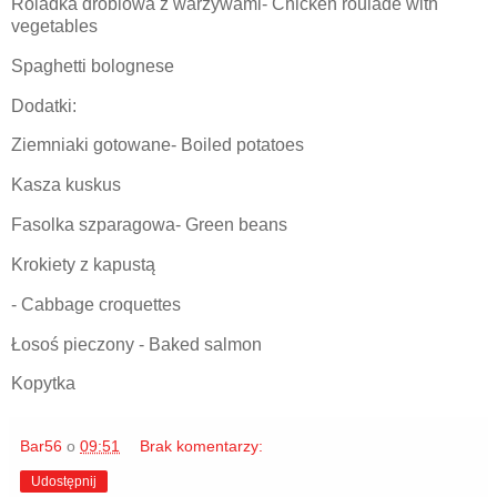
Roladka drobiowa z warzywami- Chicken roulade with
vegetables
Spaghetti bolognese
Dodatki:
Ziemniaki gotowane- Boiled potatoes
Kasza kuskus
Fasolka szparagowa- Green beans
Krokiety z kapustą
- Cabbage croquettes
Łosoś pieczony - Baked salmon
Kopytka
Bar56
o
09:51
Brak komentarzy:
Udostępnij