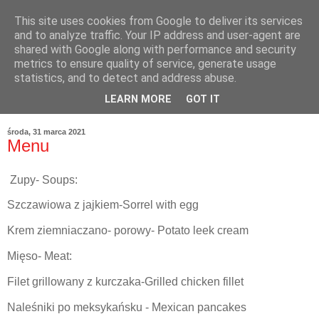
This site uses cookies from Google to deliver its services
and to analyze traffic. Your IP address and user-agent are
shared with Google along with performance and security
metrics to ensure quality of service, generate usage
statistics, and to detect and address abuse.
LEARN MORE
GOT IT
środa, 31 marca 2021
Menu
Zupy- Soups:
Szczawiowa z jajkiem-Sorrel with egg
Krem ziemniaczano- porowy- Potato leek cream
Mięso- Meat:
Filet grillowany z kurczaka-Grilled chicken fillet
Naleśniki po meksykańsku - Mexican pancakes