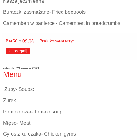
Kasza jęczmienna
Buraczki zasmażane- Fried beetroots
Camembert w panierce - Camembert in breadcrumbs
Bar56
o
09:08
Brak komentarzy:
Udostępnij
wtorek, 23 marca 2021
Menu
Zupy- Soups:
Żurek
Pomidorowa- Tomato soup
Mięso- Meat:
Gyros z kurczaka- Chicken gyros