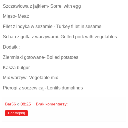
Szczawiowa z jajkiem- Sorrel with egg
Mięso- Meat:
Filet z indyka w sezamie - Turkey fillet in sesame
Schab z grilla z warzywami- Grilled pork with vegetables
Dodatki:
Ziemniaki gotowane- Boiled potatoes
Kasza bulgur
Mix warzyw- Vegetable mix
Pierogi z soczewicą - Lentils dumplings
Bar56
o
08:25
Brak komentarzy:
Udostępnij