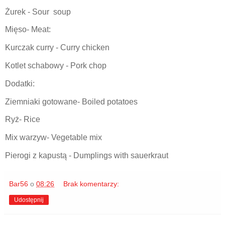
Żurek - Sour soup
Mięso- Meat:
Kurczak curry - Curry chicken
Kotlet schabowy - Pork chop
Dodatki:
Ziemniaki gotowane- Boiled potatoes
Ryż- Rice
Mix warzyw- Vegetable mix
Pierogi z kapustą - Dumplings with sauerkraut
Bar56
o
08:26
Brak komentarzy:
Udostępnij