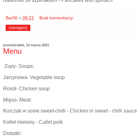
Naleśniki ze szpinakiem - Pancakes with spinach
Bar56
o
09:23
Brak komentarzy:
Udostępnij
poniedziałek, 15 marca 2021
Menu
Zupy- Soups:
Jarzynowa- Vegetable soup
Rosół- Chicken soup
Mięso- Meat:
Kurczak w sosie sweet-chilli - Chicken in sweet - chilli sauce
Kotlet mielony - Cutlet pork
Dodatki: