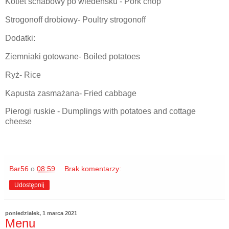
Kotlet schabowy po wiedeńsku - Pork chop
Strogonoff drobiowy- Poultry strogonoff
Dodatki:
Ziemniaki gotowane- Boiled potatoes
Ryż- Rice
Kapusta zasmażana- Fried cabbage
Pierogi ruskie - Dumplings with potatoes and cottage
cheese
Bar56
o
08:59
Brak komentarzy:
Udostępnij
poniedziałek, 1 marca 2021
Menu