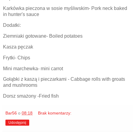
Karkówka pieczona w sosie myśliwskim- Pork neck baked
in hunter's sauce
Dodatki:
Ziemniaki gotowane- Boiled potatoes
Kasza pęczak
Frytki- Chips
Mini marchewka- mini carrot
Gołąbki z kaszą i pieczarkami - Cabbage rolls with groats
and mushrooms
Dorsz smażony -Fried fish
Bar56
o
08:18
Brak komentarzy:
Udostępnij