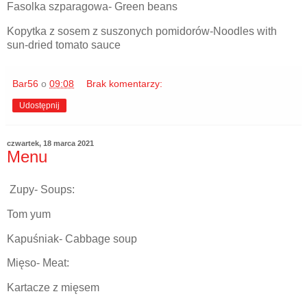
Fasolka szparagowa- Green beans
Kopytka z sosem z suszonych pomidorów-Noodles with
sun-dried tomato sauce
Bar56
o
09:08
Brak komentarzy:
Udostępnij
czwartek, 18 marca 2021
Menu
Zupy- Soups:
Tom yum
Kapuśniak- Cabbage soup
Mięso- Meat:
Kartacze z mięsem