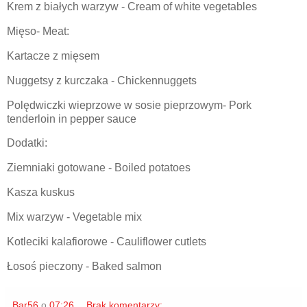
Krem z białych warzyw - Cream of white vegetables
Mięso- Meat:
Kartacze z mięsem
Nuggetsy z kurczaka - Chickennuggets
Polędwiczki wieprzowe w sosie pieprzowym- Pork
tenderloin in pepper sauce
Dodatki:
Ziemniaki gotowane - Boiled potatoes
Kasza kuskus
Mix warzyw - Vegetable mix
Kotleciki kalafiorowe - Cauliflower cutlets
Łosoś pieczony - Baked salmon
Bar56
o
07:26
Brak komentarzy: