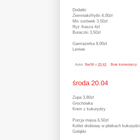
Dodatki
Ziemniaki/frytki 4,00zł
Mix surówek 3,50zł
Ryż /kasza 4zł
Buraczki 3,50zł
Garmażerka 8,00zł
Leniwe
Autor:
Bar56
o
20:43
Brak komentarzy:
środa 20.04
Zupa 3,80zł
Grochówka
Krem z kukurydzy
Porcja mięsa 6,50zł
Kotlet drobiowy w płatkach kukurydz
Gołąbki