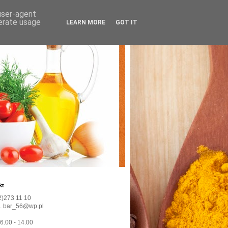
 user-agent
nerate usage
LEARN MORE
GOT IT
kt
22)273 11 10
l. bar_56@wp.pl
 6.00 - 14.00