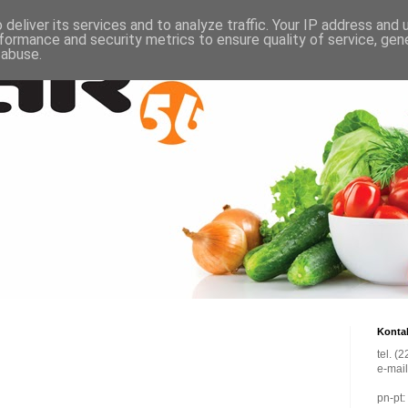
deliver its services and to analyze traffic. Your IP address and
formance and security metrics to ensure quality of service, ge
 abuse.
Konta
tel. (
e-mai
pn-pt: