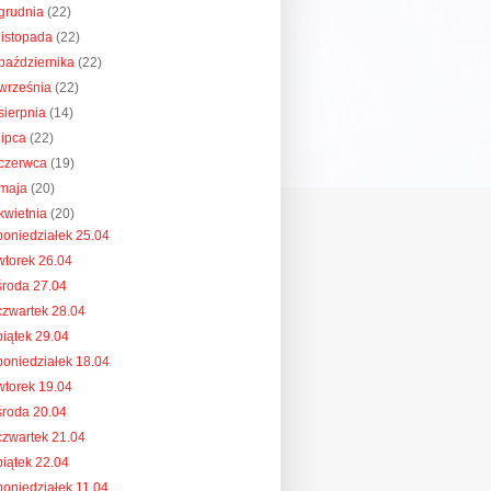
grudnia
(22)
listopada
(22)
października
(22)
września
(22)
sierpnia
(14)
lipca
(22)
czerwca
(19)
maja
(20)
kwietnia
(20)
poniedziałek 25.04
wtorek 26.04
środa 27.04
czwartek 28.04
piątek 29.04
poniedziałek 18.04
wtorek 19.04
środa 20.04
czwartek 21.04
piątek 22.04
poniedziałek 11.04