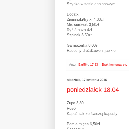
Szynka w sosie chrzanowym
Dodatki
Ziemniaki/frytki 4,00zł
Mix surówek 3,50zł
Ryż /kasza 4zł
Szpinak 3.50zł
Garmażerka 8,00zł
Racuchy drożdżowe z jabłkiem
Autor:
Bar56
o
17:33
Brak komentarzy:
niedziela, 17 kwietnia 2016
poniedziałek 18.04
Zupa 3,80
Rosół
Kapuśniak ze świeżej kapusty
Porcja mięsa 6,50zł