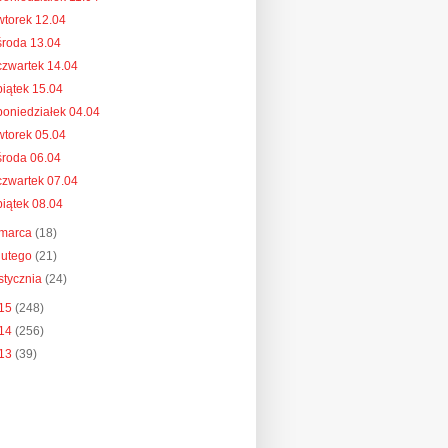
wtorek 12.04
środa 13.04
czwartek 14.04
piątek 15.04
poniedziałek 04.04
wtorek 05.04
środa 06.04
czwartek 07.04
piątek 08.04
marca
(18)
lutego
(21)
stycznia
(24)
15
(248)
14
(256)
13
(39)