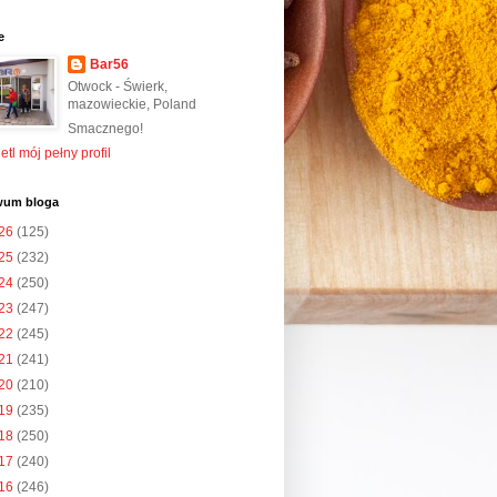
e
Bar56
Otwock - Świerk,
mazowieckie, Poland
Smacznego!
tl mój pełny profil
wum bloga
26
(125)
25
(232)
24
(250)
23
(247)
22
(245)
21
(241)
20
(210)
19
(235)
18
(250)
17
(240)
16
(246)