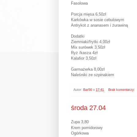
Fasolowa
Porcja mięsa 6,50zł
Karkówka w sosie cebulowym
Antrykot z ananasem i żurawiną
Dodatki
Ziemniaki/frytki 4,00zł
Mix surówek 3,50zł
Ryż /kasza 4zł
Kalafior 3,50zł
Garmażerka 8,00zł
Naleśniki ze szpinakiem
Autor:
Bar56
o
17:41
Brak komentarzy:
środa 27.04
Zupa 3,80
Krem pomidorowy
Ogórkowa