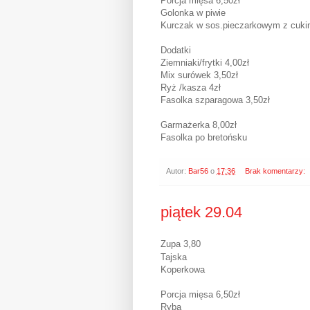
Porcja mięsa 6,50zł
Golonka w piwie
Kurczak w sos.pieczarkowym z cuki
Dodatki
Ziemniaki/frytki 4,00zł
Mix surówek 3,50zł
Ryż /kasza 4zł
Fasolka szparagowa 3,50zł
Garmażerka 8,00zł
Fasolka po bretońsku
Autor:
Bar56
o
17:36
Brak komentarzy:
piątek 29.04
Zupa 3,80
Tajska
Koperkowa
Porcja mięsa 6,50zł
Ryba