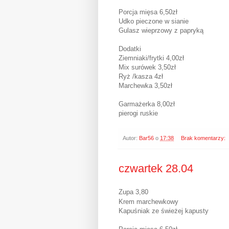
Porcja mięsa 6,50zł
Udko pieczone w sianie
Gulasz wieprzowy z papryką
Dodatki
Ziemniaki/frytki 4,00zł
Mix surówek 3,50zł
Ryż /kasza 4zł
Marchewka 3,50zł
Garmażerka 8,00zł
pierogi ruskie
Autor:
Bar56
o
17:38
Brak komentarzy:
czwartek 28.04
Zupa 3,80
Krem marchewkowy
Kapuśniak ze świeżej kapusty