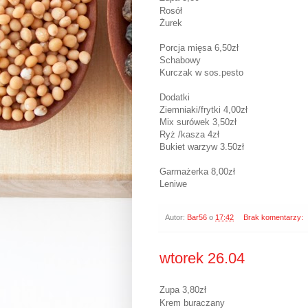
Rosół
Żurek
Porcja mięsa 6,50zł
Schabowy
Kurczak w sos.pesto
Dodatki
Ziemniaki/frytki 4,00zł
Mix surówek 3,50zł
Ryż /kasza 4zł
Bukiet warzyw 3.50zł
Garmażerka 8,00zł
Leniwe
Autor:
Bar56
o
17:42
Brak komentarzy:
wtorek 26.04
Zupa 3,80zł
Krem buraczany