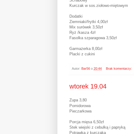
Schabowy
Kurczak w sos.ziołowo-miętowym
Dodatki
Ziemniaki/frytki 4,00zł
Mix surówek 3,50zł
Ryż /kasza 4zł
Fasolka szparagowa 3,50zł
Garmażerka 8,00zł
Placki z cukini
Autor:
Bar56
o
20:44
Brak komentarzy:
wtorek 19.04
Zupa 3,80
Pomidorowa
Pieczarkowa
Porcja mięsa 6,50zł
Stek wiejski z cebulką i papryką
Potrawka z kurczaka