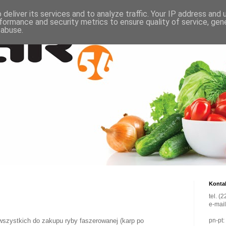
deliver its services and to analyze traffic. Your IP address and
formance and security metrics to ensure quality of service, ge
 abuse.
Konta
tel. (
e-mai
szystkich do zakupu ryby faszerowanej (karp po
pn-pt: