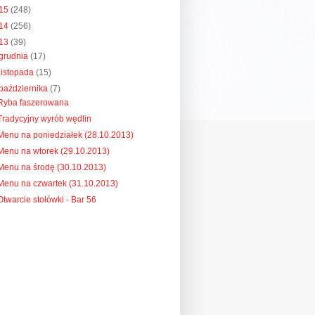
15
(248)
14
(256)
13
(39)
grudnia
(17)
listopada
(15)
października
(7)
Ryba faszerowana
Tradycyjny wyrób wędlin
Menu na poniedziałek (28.10.2013)
Menu na wtorek (29.10.2013)
Menu na środę (30.10.2013)
Menu na czwartek (31.10.2013)
Otwarcie stołówki - Bar 56