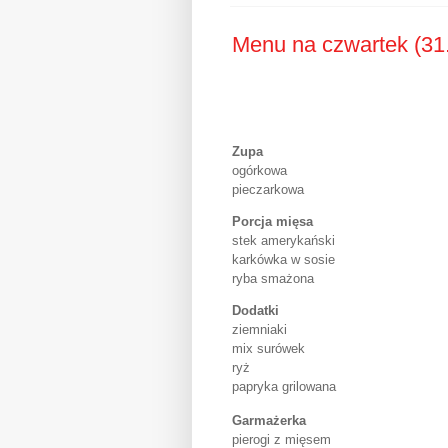
Menu na czwartek (31
Zupa
ogórkowa
pieczarkowa
Porcja mięsa
stek amerykański
karkówka w sosie
ryba smażona
Dodatki
ziemniaki
mix surówek
ryż
papryka grilowana
Garmażerka
pierogi z mięsem