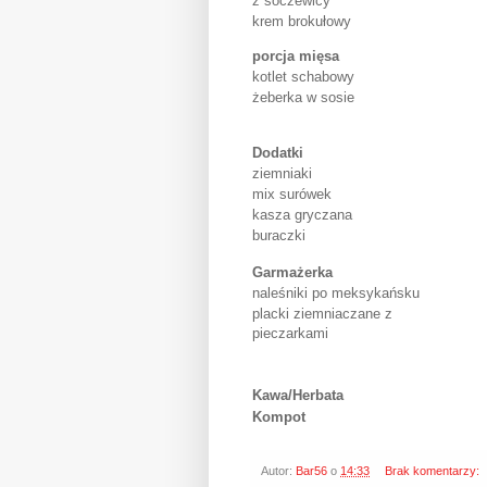
z soczewicy
krem brokułowy
porcja mięsa
kotlet schabowy
żeberka w sosie
Dodatki
ziemniaki
mix surówek
kasza gryczana
buraczki
Garmażerka
naleśniki po meksykańsku
placki ziemniaczane z
pieczarkami
Kawa/Herbata
Kompot
Autor:
Bar56
o
14:33
Brak komentarzy: