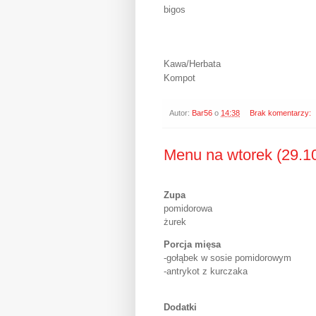
bigos
Kawa/Herbata
Kompot
Autor:
Bar56
o
14:38
Brak komentarzy:
Menu na wtorek (29.1
Zupa
pomidorowa
żurek
Porcja mięsa
-gołąbek w sosie pomidorowym
-antrykot z kurczaka
Dodatki