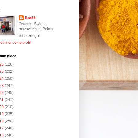
e
Bar56
Otwock - Świerk,
mazowieckie, Poland
Smacznego!
tl mój pełny profil
wum bloga
26
(126)
25
(232)
24
(250)
23
(247)
22
(245)
21
(241)
20
(210)
19
(235)
18
(250)
17
(240)
16
(246)