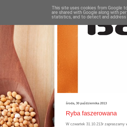
This site uses cookies from Google to 
are shared with Google along with per
statistics, and to detect and address
środa, 30 października 2013
Ryba faszerowana
W czwartek 31.10.213r zapraszamy w