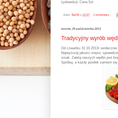
żydowsku). Cena 5zł.
Autor:
Bar56
o
12:07
1 komentarz:
wtorek, 29 października 2013
Tradycyjny wyrób wędl
Od czwartku 31.10.2013r serdecznie
Najwyższej jakości mięso, sprawdzon
smak. Zaletą naszych wędlin jest br
Spróbuj, a każdy posiłek zamieni się