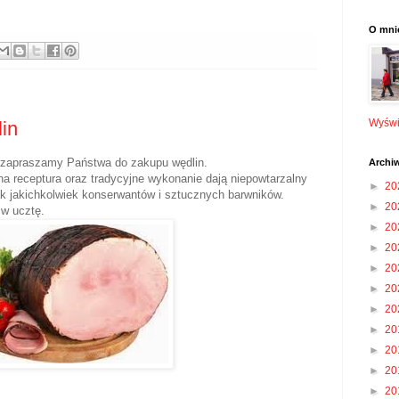
O mni
Wyświe
in
 zapraszamy Państwa do zakupu wędlin.
Archi
a receptura oraz tradycyjne wykonanie dają niepowtarzalny
►
20
ak jakichkolwiek konserwantów i sztucznych barwników.
►
20
 w ucztę.
►
20
►
20
►
20
►
20
►
20
►
20
►
20
►
20
►
20