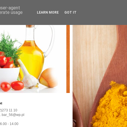
 user-agent
nerate usage
LEARN MORE
GOT IT
kt
22)273 11 10
l. bar_56@wp.pl
 6.00 - 14.00