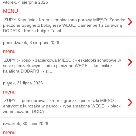
wtorek, 4 sierpnia 2026
MENU
›
ZUPY: Kapuśniak Krem ziemniaczano porowy MIĘSO: Żeberko
pieczone Spaghetti bolognese WEGE: Camembert z żurawiną
DODATKI: Kasza bulgur Fasol...
poniedziałek, 3 sierpnia 2026
menu
›
ZUPY : - rosół - zacierkowa MIĘSO : - eskalopki schabowe w
sosie pieczarkowym - udko pieczone WEGE : - kotleciki z
kalafiora DODATKI : - zi...
piątek, 31 lipca 2026
menu
›
ZUPY : - pomidorowa - krem z gruszki i pietruszki MIĘSO : -
antrykot z kurczaka w panco - ryba smażona WEGE : - placki
ziemniaczane DODAT...
czwartek, 30 lipca 2026
menu