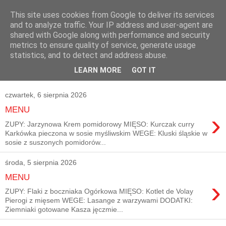
This site uses cookies from Google to deliver its services
and to analyze traffic. Your IP address and user-agent are
shared with Google along with performance and security
metrics to ensure quality of service, generate usage
statistics, and to detect and address abuse.
LEARN MORE
GOT IT
czwartek, 6 sierpnia 2026
MENU
›
ZUPY: Jarzynowa Krem pomidorowy MIĘSO: Kurczak curry
Karkówka pieczona w sosie myśliwskim WEGE: Kluski śląskie w
sosie z suszonych pomidorów...
środa, 5 sierpnia 2026
MENU
›
ZUPY: Flaki z boczniaka Ogórkowa MIĘSO: Kotlet de Volay
Pierogi z mięsem WEGE: Lasange z warzywami DODATKI:
Ziemniaki gotowane Kasza jęczmie...