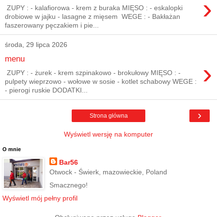
›
ZUPY : - kalafiorowa - krem z buraka MIĘSO : - eskalopki
drobiowe w jajku - lasagne z mięsem WEGE : - Bakłażan
faszerowany pęczakiem i pie...
środa, 29 lipca 2026
menu
›
ZUPY : - żurek - krem szpinakowo - brokułowy MIĘSO : -
pulpety wieprzowo - wołowe w sosie - kotlet schabowy WEGE :
- pierogi ruskie DODATKI...
›
Strona główna
Wyświetl wersję na komputer
O mnie
Bar56
Otwock - Świerk, mazowieckie, Poland
Smacznego!
Wyświetl mój pełny profil