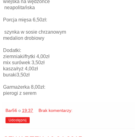
wiejska na wędzonce
neapolitańska
Porcja mięsa 6,50zł:
szynka w sosie chrzanowym
medalion drobiowy
Dodatki:
ziemniaki/frytki 4,00zł
mix surówek 3,50zł
kasza/ryż 4,00zł
buraki3,50zł
Garmażerka 8,00zł:
pierogi z serem
Bar56
o
19:37
Brak komentarzy:
Udostępnij