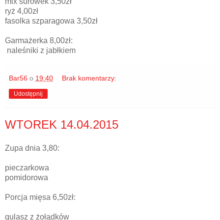
mix surówek 3,50zł
ryż 4,00zł
fasolka szparagowa 3,50zł
Garmażerka 8,00zł:
naleśniki z jabłkiem
Bar56
o
19:40
Brak komentarzy:
Udostępnij
WTOREK 14.04.2015
Zupa dnia 3,80:
pieczarkowa
pomidorowa
Porcja mięsa 6,50zł:
gulasz z żołądków