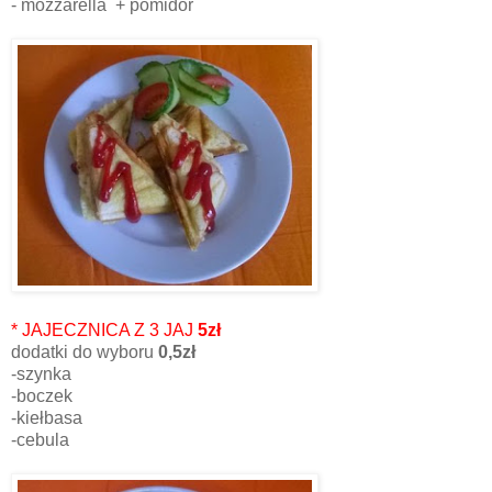
- mozzarella + pomidor
* JAJECZNICA Z 3 JAJ
5zł
dodatki do wyboru
0,5zł
-szynka
-boczek
-kiełbasa
-cebula