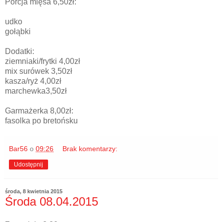
Porcja mięsa 6,50zł:
udko
gołąbki
Dodatki:
ziemniaki/frytki 4,00zł
mix surówek 3,50zł
kasza/ryż 4,00zł
marchewka3,50zł
Garmażerka 8,00zł:
fasolka po bretońsku
Bar56
o
09:26
Brak komentarzy:
Udostępnij
środa, 8 kwietnia 2015
Środa 08.04.2015