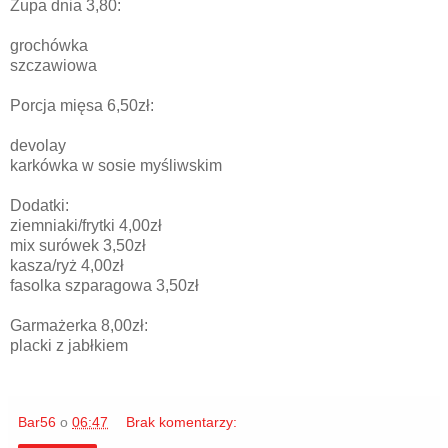
Zupa dnia 3,80:
grochówka
szczawiowa
Porcja mięsa 6,50zł:
devolay
karkówka w sosie myśliwskim
Dodatki:
ziemniaki/frytki 4,00zł
mix surówek 3,50zł
kasza/ryż 4,00zł
fasolka szparagowa 3,50zł
Garmażerka 8,00zł:
placki z jabłkiem
Bar56
o
06:47
Brak komentarzy: