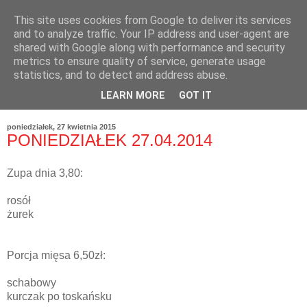
This site uses cookies from Google to deliver its services
and to analyze traffic. Your IP address and user-agent are
shared with Google along with performance and security
metrics to ensure quality of service, generate usage
statistics, and to detect and address abuse.
LEARN MORE
GOT IT
poniedziałek, 27 kwietnia 2015
PONIEDZIAŁEK 27.04.2014
Zupa dnia 3,80:
rosół
żurek
Porcja mięsa 6,50zł:
schabowy
kurczak po toskańsku