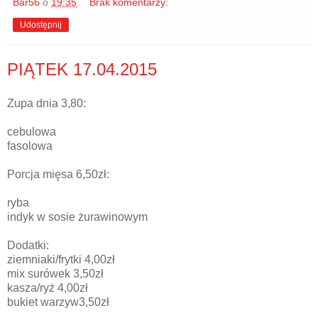
Bar56
o
19:35
Brak komentarzy:
Udostępnij
PIĄTEK 17.04.2015
Zupa dnia 3,80:
cebulowa
fasolowa
Porcja mięsa 6,50zł:
ryba
indyk w sosie żurawinowym
Dodatki:
ziemniaki/frytki 4,00zł
mix surówek 3,50zł
kasza/ryż 4,00zł
bukiet warzyw3,50zł