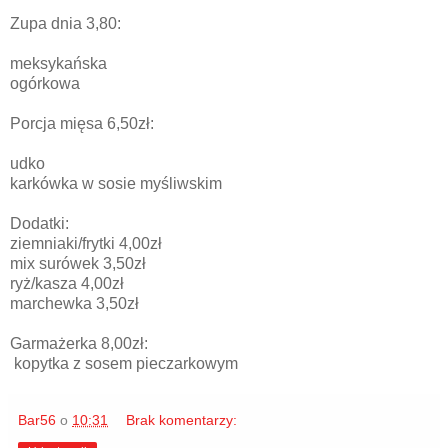
Zupa dnia 3,80:
meksykańska
ogórkowa
Porcja mięsa 6,50zł:
udko
karkówka w sosie myśliwskim
Dodatki:
ziemniaki/frytki 4,00zł
mix surówek 3,50zł
ryż/kasza 4,00zł
marchewka 3,50zł
Garmażerka 8,00zł:
kopytka z sosem pieczarkowym
Bar56
o
10:31
Brak komentarzy: