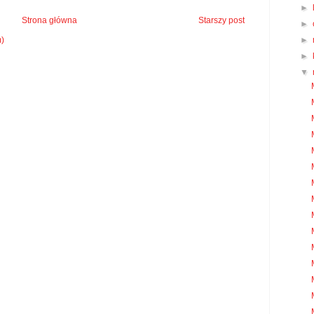
►
Strona główna
Starszy post
►
m)
►
►
▼