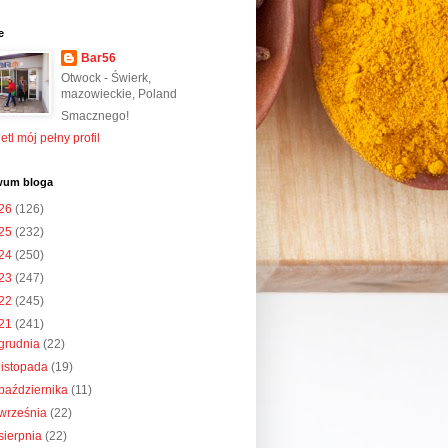
e
Bar56
Otwock - Świerk,
mazowieckie, Poland
Smacznego!
tl mój pełny profil
wum bloga
26
(126)
25
(232)
24
(250)
23
(247)
22
(245)
21
(241)
grudnia
(22)
listopada
(19)
października
(11)
września
(22)
sierpnia
(22)