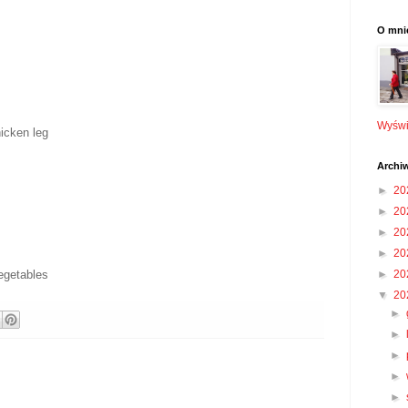
O mni
Wyświe
icken leg
Archi
►
20
►
20
►
20
►
20
egetables
►
20
▼
20
►
►
►
►
►