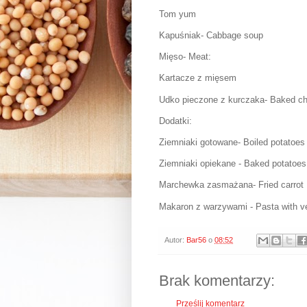
Tom yum
Kapuśniak- Cabbage soup
Mięso- Meat:
Kartacze z mięsem
Udko pieczone z kurczaka- Baked ch
Dodatki:
Ziemniaki gotowane- Boiled potatoes
Ziemniaki opiekane - Baked potatoes
Marchewka zasmażana- Fried carrot
Makaron z warzywami - Pasta with v
Autor:
Bar56
o
08:52
Brak komentarzy:
Prześlij komentarz