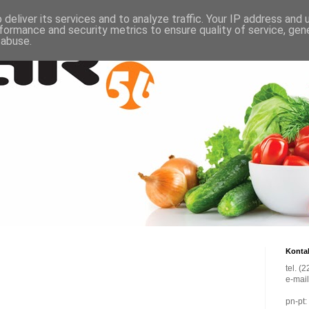
deliver its services and to analyze traffic. Your IP address and
formance and security metrics to ensure quality of service, ge
 abuse.
Konta
tel. (
e-mai
pn-pt: