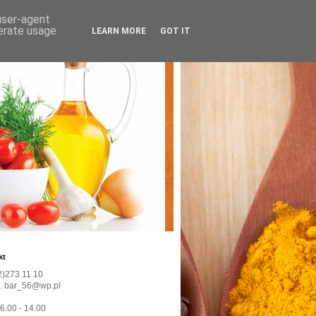
 user-agent
nerate usage
LEARN MORE
GOT IT
kt
22)273 11 10
l. bar_56@wp.pl
 6.00 - 14.00