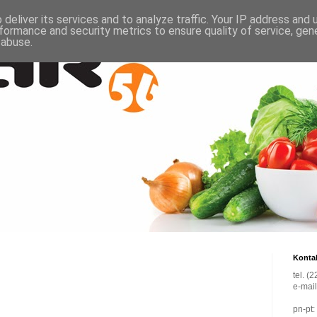
deliver its services and to analyze traffic. Your IP address and
formance and security metrics to ensure quality of service, ge
 abuse.
Konta
tel. (
e-mai
pn-pt: