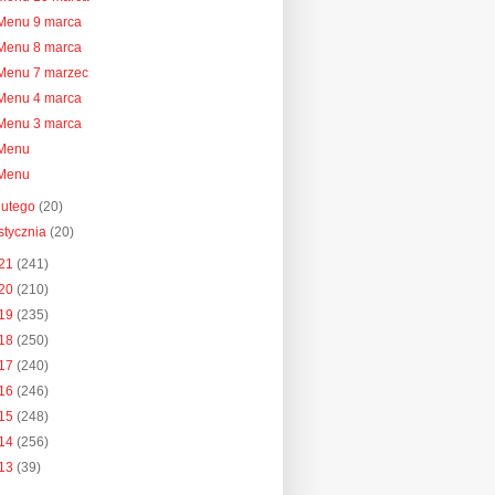
Menu 9 marca
Menu 8 marca
Menu 7 marzec
Menu 4 marca
Menu 3 marca
Menu
Menu
lutego
(20)
stycznia
(20)
21
(241)
20
(210)
19
(235)
18
(250)
17
(240)
16
(246)
15
(248)
14
(256)
13
(39)