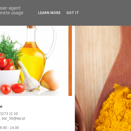
 user-agent
nerate usage
LEARN MORE
GOT IT
kt
22)273 11 10
l. bar_56@wp.pl
 6.00 - 14.00