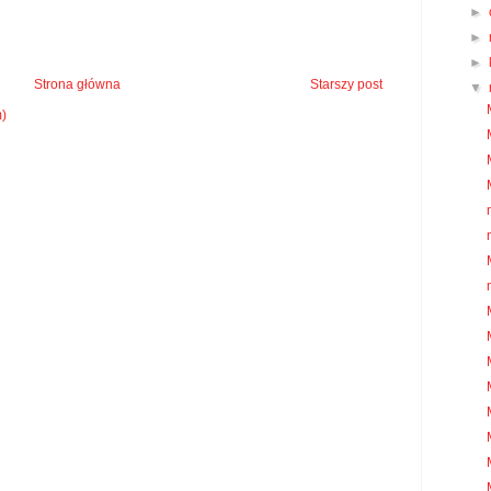
►
►
►
Strona główna
Starszy post
▼
m)