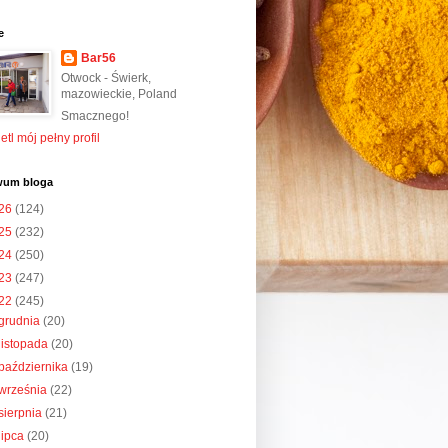
e
Bar56
Otwock - Świerk,
mazowieckie, Poland
Smacznego!
tl mój pełny profil
wum bloga
26
(124)
25
(232)
24
(250)
23
(247)
22
(245)
grudnia
(20)
listopada
(20)
października
(19)
września
(22)
sierpnia
(21)
lipca
(20)