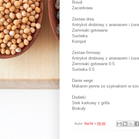
Rosół
Zacierkowa
Zestaw dnia:
Antrykot drobiowy z ananasem i żur
Ziemniaki gotowane
Surówka
Kompot
Zestaw firmowy:
Antrykot drobiowy z ananasem i żur
Ziemniaki gotowane 0.5
Surówka 0.5
Danie wege:
Makaron penne ze szpinakiem w sos
Dodatki:
Stek karkowy z grilla
Brokuły
Autor:
Bar56
o
08:46