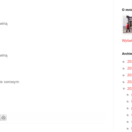
O mni
awiną
Wyświe
Archi
awiną
►
20
►
20
►
20
ie serowym
►
20
▼
20
►
►
►
►
►
►