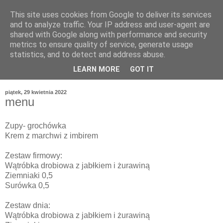
This site uses cookies from Google to deliver its services
and to analyze traffic. Your IP address and user-agent are
shared with Google along with performance and security
metrics to ensure quality of service, generate usage
statistics, and to detect and address abuse.
LEARN MORE
GOT IT
piątek, 29 kwietnia 2022
menu
Zupy- grochówka
Krem z marchwi z imbirem
Zestaw firmowy:
Wątróbka drobiowa z jabłkiem i żurawiną
Ziemniaki 0,5
Surówka 0,5
Zestaw dnia:
Wątróbka drobiowa z jabłkiem i żurawiną