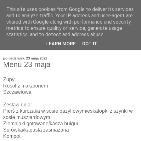
This site uses cookies from Google to deliver its services
and to analyze traffic. Your IP address and user-agent are
shared with Google along with performance and security
metrics to ensure quality of service, generate usage
statistics, and to detect and address abuse.
LEARN MORE
GOT IT
poniedziałek, 23 maja 2022
Menu 23 maja
Zupy:
Rosół z makaronem
Szczawiowa
Zestaw dnia:
Pierś z kurczaka w sosie bazyliowym/eskalopki z szynki w
sosie musztardowym
Ziemniaki gotowane/kasza bulgur
Surówka/kapusta zasmażana
Kompot