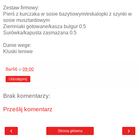
Zestaw firmowy:
Pierś z kurczaka w sosie bazyliowym/eskalopki z szynki w
sosie musztardowym
Ziemniaki gotowane/kasza bulgur 0.5
Surówka/kapusta zasmażana 0.5
Danie wege:
Kluski leniwe
Bar56
o
09:00
Udostępnij
Brak komentarzy:
Prześlij komentarz
‹
›
Strona główna