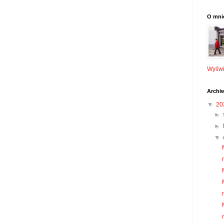
O mni
Wyświe
Archi
▼
20
►
►
▼