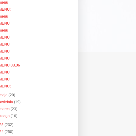
menu
MENU;
menu
MENU
menu
MENU
MENU
MENU
MENU
MENU 08,06
MENU
MENU
MENU;
maja
(20)
kwietnia
(19)
marca
(23)
lutego
(16)
25
(232)
24
(250)