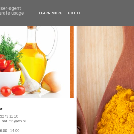
 user-agent
nerate usage
LEARN MORE
GOT IT
kt
22)273 11 10
l. bar_56@wp.pl
 6.00 - 14.00