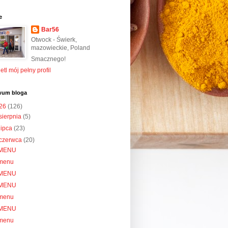
e
Bar56
Otwock - Świerk,
mazowieckie, Poland
Smacznego!
tl mój pełny profil
wum bloga
26
(126)
sierpnia
(5)
lipca
(23)
czerwca
(20)
MENU
menu
MENU
MENU
menu
MENU
menu