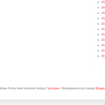
►
20
►
20
►
20
►
20
►
20
►
20
►
20
►
20
►
20
►
20
►
20
Motyw Prosty. Autor obrazów motywu:
Synergee
. Obsługiwane przez usługę
Blogge