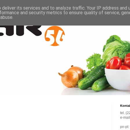
deliver its services and to analyze traffic. Your IP address and
formance and security metrics to ensure quality of service, ge
 abuse.
Konta
tel. (
e-mai
pn-pt: