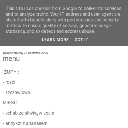
This site uses cookies from Google to deliver its services
and to analyze traffic. Your IP address and user-agent are
shared with Google along with performance and security
metrics to ensure quality of service, generate usage
statistics, and to detect and address abuse.
LEARN MORE
GOT IT
poniedziałek, 22 czerwca 2026
menu
ZUPY ;
- rosół
- szczawiowa
MIĘSO :
- schab ze śliwką w sosie
- antrykot z ananasem