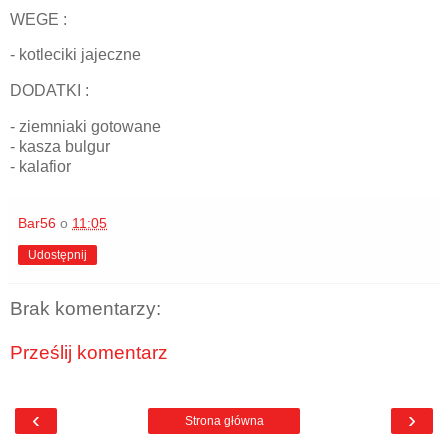
WEGE :
- kotleciki jajeczne
DODATKI :
- ziemniaki gotowane
- kasza bulgur
- kalafior
Bar56
o
11:05
Udostępnij
Brak komentarzy:
Prześlij komentarz
‹
›
Strona główna