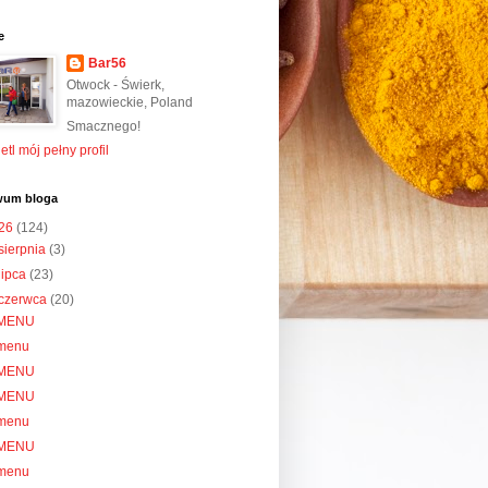
e
Bar56
Otwock - Świerk,
mazowieckie, Poland
Smacznego!
tl mój pełny profil
wum bloga
26
(124)
sierpnia
(3)
lipca
(23)
czerwca
(20)
MENU
menu
MENU
MENU
menu
MENU
menu