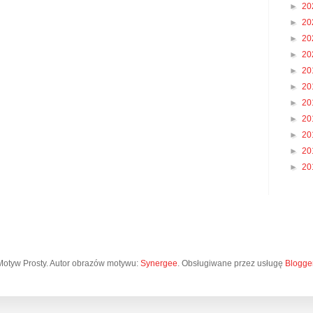
►
20
►
20
►
20
►
20
►
20
►
20
►
20
►
20
►
20
►
20
►
20
Motyw Prosty. Autor obrazów motywu:
Synergee
. Obsługiwane przez usługę
Blogge