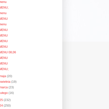
menu
MENU;
menu
MENU
menu
MENU
MENU
MENU
MENU
MENU 08,06
MENU
MENU
MENU;
maja
(20)
kwietnia
(19)
marca
(23)
lutego
(16)
25
(232)
24
(250)