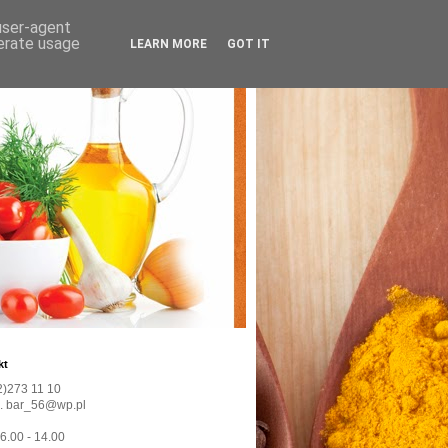
 user-agent
nerate usage
LEARN MORE
GOT IT
kt
22)273 11 10
l. bar_56@wp.pl
 6.00 - 14.00