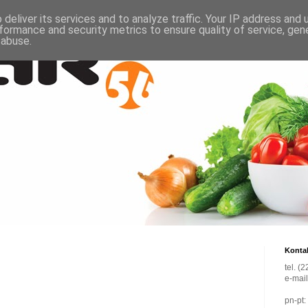
deliver its services and to analyze traffic. Your IP address and
formance and security metrics to ensure quality of service, ge
 abuse.
Konta
tel. (
e-mai
pn-pt: