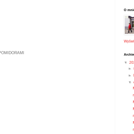
O mni
Wyświe
 POMIDORAMI
Archi
▼
20
►
►
▼