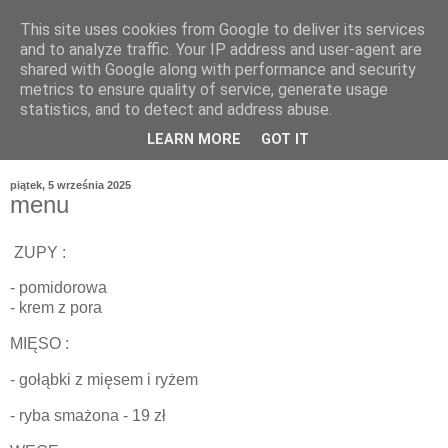
This site uses cookies from Google to deliver its services
and to analyze traffic. Your IP address and user-agent are
shared with Google along with performance and security
metrics to ensure quality of service, generate usage
statistics, and to detect and address abuse.
LEARN MORE
GOT IT
piątek, 5 września 2025
menu
ZUPY :
- pomidorowa
- krem z pora
MIĘSO :
- gołąbki z mięsem i ryżem
- ryba smażona - 19 zł