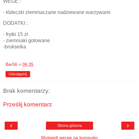
WEGE :
- łódeczki ziemniaczane nadziewane warzywami
DODATKI :
- frytki 15 zł
- ziemniaki gotowane
-brukselka
Bar56
o
06:35
Udostępnij
Brak komentarzy:
Prześlij komentarz
‹
›
Strona główna
Wyświetl wersję na komputer