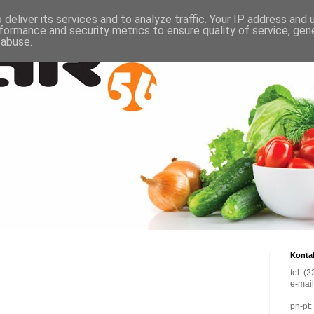
deliver its services and to analyze traffic. Your IP address and
formance and security metrics to ensure quality of service, ge
 abuse.
Konta
tel. (
e-mai
pn-pt: