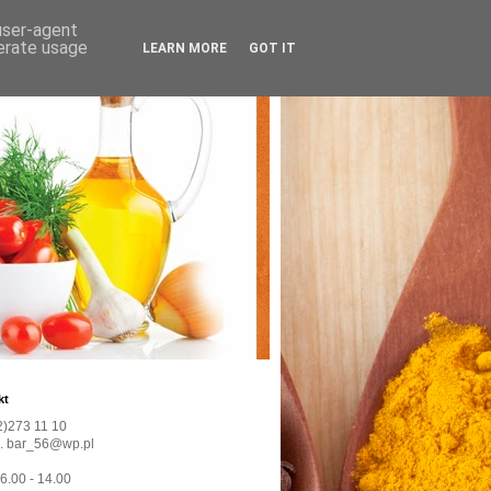
 user-agent
nerate usage
LEARN MORE
GOT IT
kt
22)273 11 10
l. bar_56@wp.pl
 6.00 - 14.00