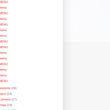
MENU
menu
MENU
menu
MENU
menu
menu
MENU
MENU
menu
menu
MENU
menu
menu
MENU
sierpnia
(20)
lipca
(23)
czerwca
(17)
maja
(19)