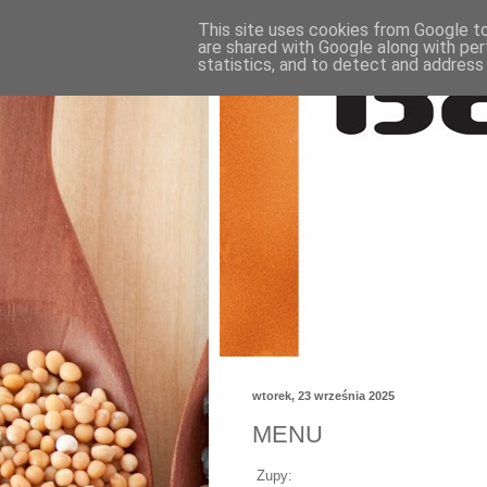
This site uses cookies from Google to 
are shared with Google along with per
statistics, and to detect and address
wtorek, 23 września 2025
MENU
Zupy: