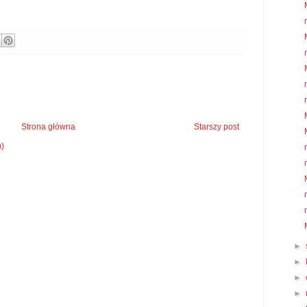
Strona główna
Starszy post
m)
►
►
►
►