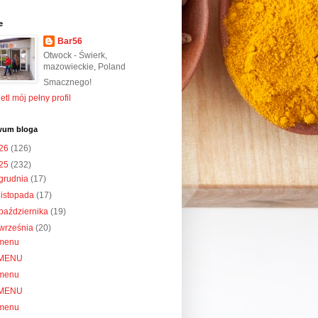
e
Bar56
Otwock - Świerk,
mazowieckie, Poland
Smacznego!
tl mój pełny profil
wum bloga
26
(126)
25
(232)
grudnia
(17)
listopada
(17)
października
(19)
września
(20)
menu
MENU
menu
MENU
menu