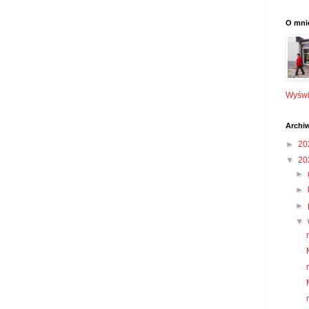
O mni
Wyświe
Archi
►
20
▼
20
►
►
►
▼