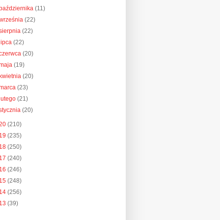
października
(11)
września
(22)
sierpnia
(22)
lipca
(22)
czerwca
(20)
maja
(19)
kwietnia
(20)
marca
(23)
lutego
(21)
stycznia
(20)
20
(210)
19
(235)
18
(250)
17
(240)
16
(246)
15
(248)
14
(256)
13
(39)