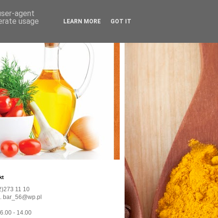
 user-agent
nerate usage
LEARN MORE
GOT IT
kt
22)273 11 10
l. bar_56@wp.pl
 6.00 - 14.00