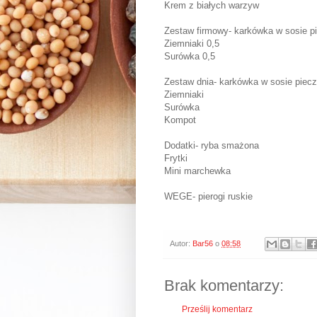
Krem z białych warzyw
Zestaw firmowy- karkówka w sosie 
Ziemniaki 0,5
Surówka 0,5
Zestaw dnia- karkówka w sosie pie
Ziemniaki
Surówka
Kompot
Dodatki- ryba smażona
Frytki
Mini marchewka
WEGE- pierogi ruskie
Autor:
Bar56
o
08:58
Brak komentarzy:
Prześlij komentarz