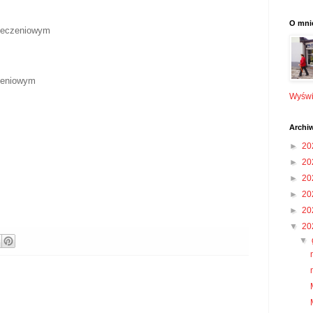
O mni
pieczeniowym
czeniowym
Wyświe
Archi
►
20
►
20
►
20
►
20
►
20
▼
20
▼