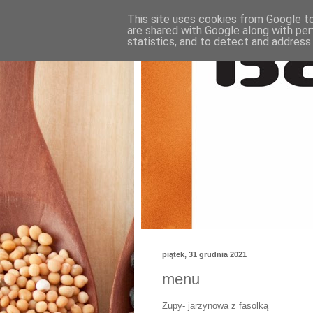
This site uses cookies from Google to 
are shared with Google along with per
statistics, and to detect and address
piątek, 31 grudnia 2021
menu
Zupy- jarzynowa z fasolką