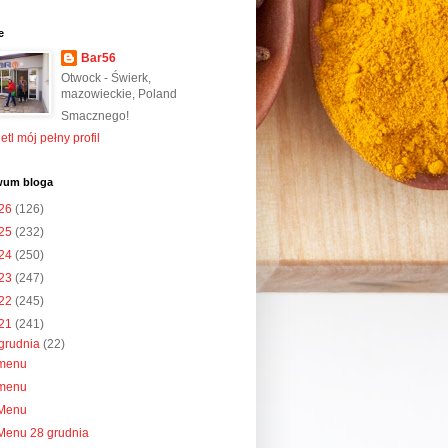
e
Bar56
Otwock - Świerk,
mazowieckie, Poland
Smacznego!
tl mój pełny profil
wum bloga
26
(126)
25
(232)
24
(250)
23
(247)
22
(245)
21
(241)
grudnia
(22)
menu
menu
Menu
Menu 28 grudnia