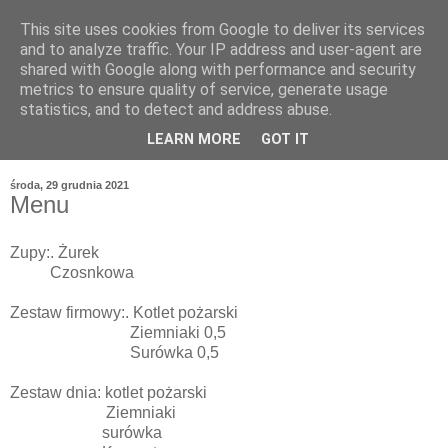
This site uses cookies from Google to deliver its services
and to analyze traffic. Your IP address and user-agent are
shared with Google along with performance and security
metrics to ensure quality of service, generate usage
statistics, and to detect and address abuse.
LEARN MORE
GOT IT
środa, 29 grudnia 2021
Menu
Zupy:. Żurek
Czosnkowa
Zestaw firmowy:. Kotlet pożarski
Ziemniaki 0,5
Surówka 0,5
Zestaw dnia: kotlet pożarski
Ziemniaki
surówka