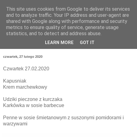
This site uses cookies from Google to deliver its services
and to analyze traffic. Your IP address and user-agent are
shared with Google along with performance and security
metrics to ensure quality of service, generate usage
statistics, and to detect and address abuse.
LEARN MORE
GOT IT
czwartek, 27 lutego 2020
Czwartek 27.02.2020
Kapusniak
Krem marchewkowy
Udziki pieczone z kurczaka
Karkówka w sosie barbecue
Penne w sosie śmietanowym z suszonymi pomidorami i
warzywami