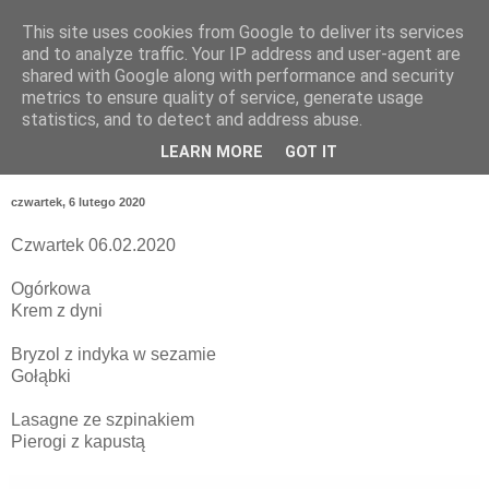
This site uses cookies from Google to deliver its services
and to analyze traffic. Your IP address and user-agent are
shared with Google along with performance and security
metrics to ensure quality of service, generate usage
statistics, and to detect and address abuse.
LEARN MORE
GOT IT
czwartek, 6 lutego 2020
Czwartek 06.02.2020
Ogórkowa
Krem z dyni
Bryzol z indyka w sezamie
Gołąbki
Lasagne ze szpinakiem
Pierogi z kapustą