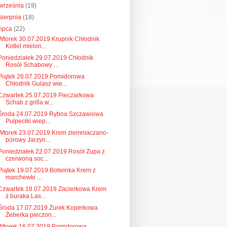
września
(19)
sierpnia
(18)
lipca
(22)
Wtorek 30.07.2019 Krupnik Chłodnik
Kotlet mielon...
Poniedziałek 29.07.2019 Chłodnik
Rosół Schabowy ...
Piątek 26.07.2019 Pomidorowa
Chłodnik Gulasz wie...
Czwartek 25.07.2019 Pieczarkowa
Schab z grilla w...
Środa 24.07.2019 Rybna Szczawiowa
Pulpeciki wiep...
Wtorek 23.07.2019 Krem ziemniaczano-
porowy Jarzyn...
Poniedziałek 22.07.2019 Rosół Zupa z
czerwoną soc...
Piątek 19.07.2019 Botwinka Krem z
marchewki ...
Czwartek 18.07.2019 Zacierkowa Krem
z buraka Las...
Środa 17.07.2019 Żurek Koperkowa
Żeberka pieczon...
Wtorek 16.07.2019 Pomidorowa