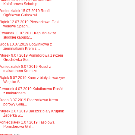
Kalafiorowa Schab p...
Poniedziałek 15.07.2019 Rosół
Ogórkowa Gulasz wi...
Piątek 12.07.2019 Pieczarkowa Flaki
wołowe Spagh...
Czwartek 11.07.2011 Kapuśniak ze
słodkiej kapusty...
Środa 10.07.2019 Botwinkowa z
ziemniakami Krem z ...
Wtorek 9.07.2019 Pomidorowa z ryżem
Grochówka Go...
Poniedziałek 8.07.2019 Rosół z
makaronem Krem ze ...
Piątek 5.07.2019 Krem z białych warzyw
Wiejska S...
Czwartek 4.07.2019 Kalafiorowa Rosół
z makaronem ...
Środa 3.07.2019 Pieczarkowa Krem
porowy Gołą...
Wtorek 2.07.2019 Barszcz biały Krupnik
Żeberka w...
Poniedziałek 1.07.2019 Fasolowa
Pomidorowa Grill...