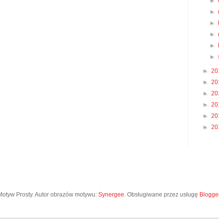
►
►
►
►
►
►
►
20
►
20
►
20
►
20
►
20
►
20
Motyw Prosty. Autor obrazów motywu:
Synergee
. Obsługiwane przez usługę
Blogge