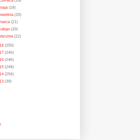
czerwca
(19)
maja
(19)
kwietnia
(20)
marca
(21)
lutego
(20)
stycznia
(22)
18
(250)
17
(240)
16
(246)
15
(248)
14
(256)
13
(39)
r
.