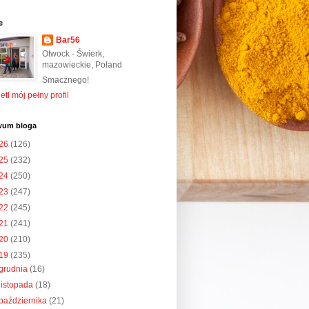
e
Bar56
Otwock - Świerk,
mazowieckie, Poland
Smacznego!
tl mój pełny profil
wum bloga
26
(126)
25
(232)
24
(250)
23
(247)
22
(245)
21
(241)
20
(210)
19
(235)
grudnia
(16)
listopada
(18)
października
(21)