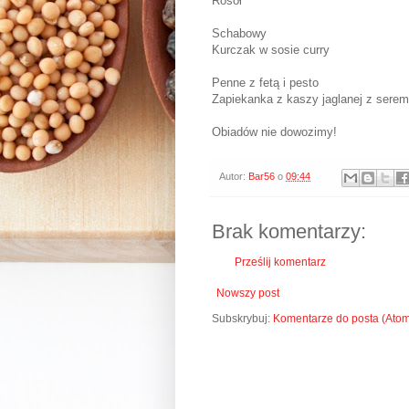
Rosół
Schabowy
Kurczak w sosie curry
Penne z fetą i pesto
Zapiekanka z kaszy jaglanej z serem 
Obiadów nie dowozimy!
Autor:
Bar56
o
09:44
Brak komentarzy:
Prześlij komentarz
Nowszy post
Subskrybuj:
Komentarze do posta (Ato