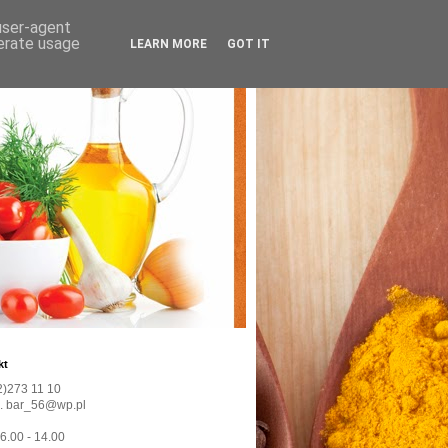
 user-agent
nerate usage
LEARN MORE
GOT IT
kt
22)273 11 10
l. bar_56@wp.pl
 6.00 - 14.00