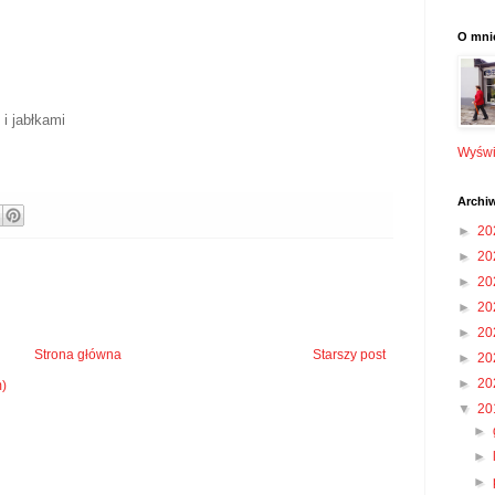
O mni
i jabłkami
Wyświe
Archi
►
20
►
20
►
20
►
20
►
20
Strona główna
Starszy post
►
20
►
20
m)
▼
20
►
►
►