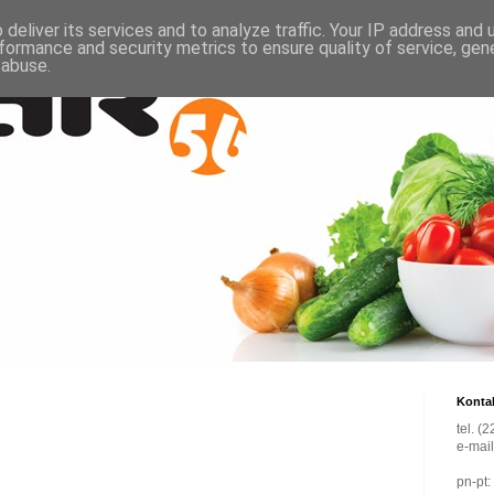
deliver its services and to analyze traffic. Your IP address and
formance and security metrics to ensure quality of service, ge
 abuse.
Konta
tel. (
e-mai
pn-pt: