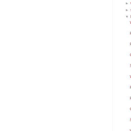
►
►
▼