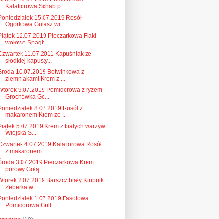
Kalafiorowa Schab p...
Poniedziałek 15.07.2019 Rosół
Ogórkowa Gulasz wi...
Piątek 12.07.2019 Pieczarkowa Flaki
wołowe Spagh...
Czwartek 11.07.2011 Kapuśniak ze
słodkiej kapusty...
Środa 10.07.2019 Botwinkowa z
ziemniakami Krem z ...
Wtorek 9.07.2019 Pomidorowa z ryżem
Grochówka Go...
Poniedziałek 8.07.2019 Rosół z
makaronem Krem ze ...
Piątek 5.07.2019 Krem z białych warzyw
Wiejska S...
Czwartek 4.07.2019 Kalafiorowa Rosół
z makaronem ...
Środa 3.07.2019 Pieczarkowa Krem
porowy Gołą...
Wtorek 2.07.2019 Barszcz biały Krupnik
Żeberka w...
Poniedziałek 1.07.2019 Fasolowa
Pomidorowa Grill...