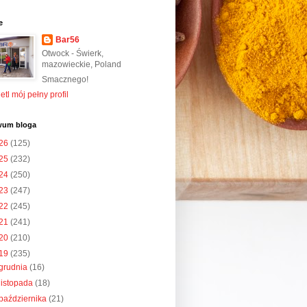
e
Bar56
Otwock - Świerk,
mazowieckie, Poland
Smacznego!
tl mój pełny profil
wum bloga
26
(125)
25
(232)
24
(250)
23
(247)
22
(245)
21
(241)
20
(210)
19
(235)
grudnia
(16)
listopada
(18)
października
(21)