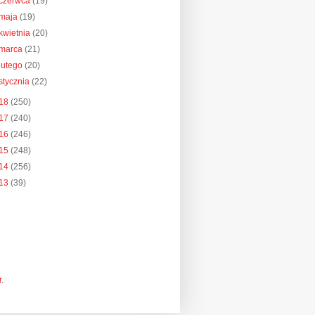
czerwca
(19)
maja
(19)
kwietnia
(20)
marca
(21)
lutego
(20)
stycznia
(22)
18
(250)
17
(240)
16
(246)
15
(248)
14
(256)
13
(39)
r
.