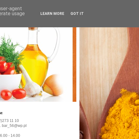
 user-agent
nerate usage
LEARN MORE
GOT IT
kt
22)273 11 10
l. bar_56@wp.pl
 6.00 - 14.00