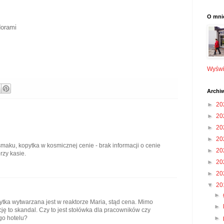
O mni
dorami
Wyświe
Archi
►
20
►
20
►
20
►
20
smaku, kopytka w kosmicznej cenie - brak informacji o cenie
►
20
rzy kasie.
►
20
►
20
▼
20
►
tka wytwarzana jest w reaktorze Maria, stąd cena. Mimo
►
ję to skandal. Czy to jest stołówka dla pracowników czy
go hotelu?
►