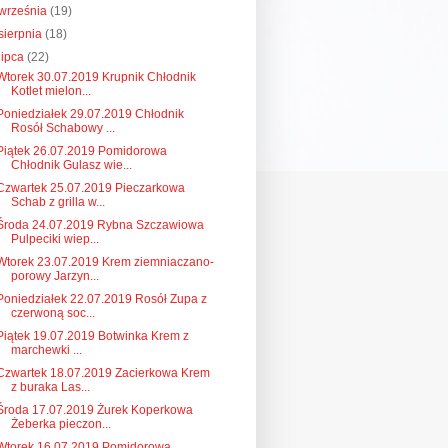
września
(19)
sierpnia
(18)
lipca
(22)
Wtorek 30.07.2019 Krupnik Chłodnik
Kotlet mielon...
Poniedziałek 29.07.2019 Chłodnik
Rosół Schabowy ...
Piątek 26.07.2019 Pomidorowa
Chłodnik Gulasz wie...
Czwartek 25.07.2019 Pieczarkowa
Schab z grilla w...
Środa 24.07.2019 Rybna Szczawiowa
Pulpeciki wiep...
Wtorek 23.07.2019 Krem ziemniaczano-
porowy Jarzyn...
Poniedziałek 22.07.2019 Rosół Zupa z
czerwoną soc...
Piątek 19.07.2019 Botwinka Krem z
marchewki ...
Czwartek 18.07.2019 Zacierkowa Krem
z buraka Las...
Środa 17.07.2019 Żurek Koperkowa
Żeberka pieczon...
Wtorek 16.07.2019 Pomidorowa