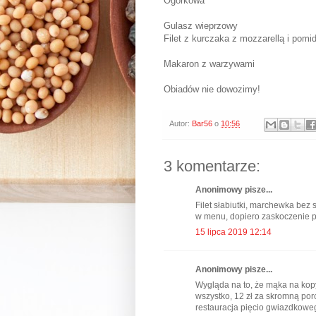
Ogórkowa
Gulasz wieprzowy
Filet z kurczaka z mozzarellą i pomi
Makaron z warzywami
Obiadów nie dowozimy!
Autor:
Bar56
o
10:56
3 komentarze:
Anonimowy pisze...
Filet słabiutki, marchewka bez 
w menu, dopiero zaskoczenie p
15 lipca 2019 12:14
Anonimowy pisze...
Wygląda na to, że mąka na kopy
wszystko, 12 zł za skromną porc
restauracja pięcio gwiazdkowe