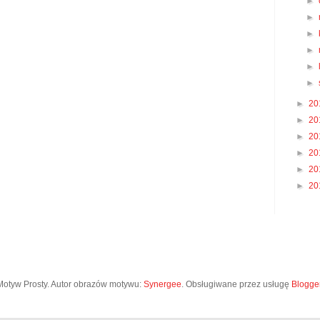
►
►
►
►
►
►
►
20
►
20
►
20
►
20
►
20
►
20
Motyw Prosty. Autor obrazów motywu:
Synergee
. Obsługiwane przez usługę
Blogge