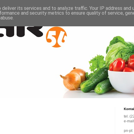
deliver its services and to analyze traffic. Your IP address and
formance and security metrics to ensure quality of service, ge
 abuse.
Konta
tel. (
e-mai
pn-pt: