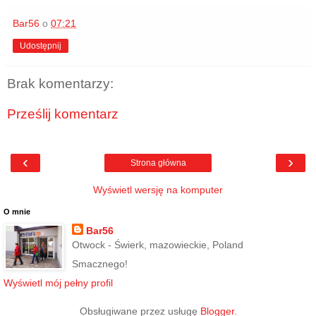
Bar56
o
07:21
Udostępnij
Brak komentarzy:
Prześlij komentarz
‹
›
Strona główna
Wyświetl wersję na komputer
O mnie
Bar56
Otwock - Świerk, mazowieckie, Poland
Smacznego!
Wyświetl mój pełny profil
Obsługiwane przez usługę
Blogger
.