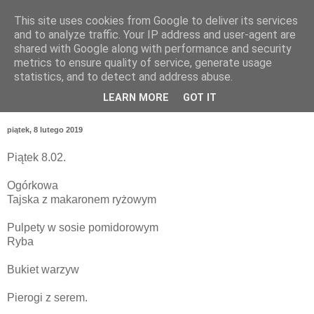
This site uses cookies from Google to deliver its services
and to analyze traffic. Your IP address and user-agent are
shared with Google along with performance and security
metrics to ensure quality of service, generate usage
statistics, and to detect and address abuse.
LEARN MORE
GOT IT
piątek, 8 lutego 2019
Piątek 8.02.
Ogórkowa
Tajska z makaronem ryżowym
Pulpety w sosie pomidorowym
Ryba
Bukiet warzyw
Pierogi z serem.