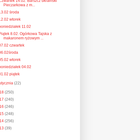
Czwartek 14.02. Barszcz ukraiński
Pieczarkowa z m...
13.02 środa
12.02 wtorek
poniedziałek 11.02
Piątek 8.02. Ogórkowa Tajska z
makaronem ryżowym ...
07.02 czwartek
06.02środa
05.02 wtorek
poniedziałek 04.02
01.02 piątek
stycznia
(22)
18
(250)
17
(240)
16
(246)
15
(248)
14
(256)
13
(39)