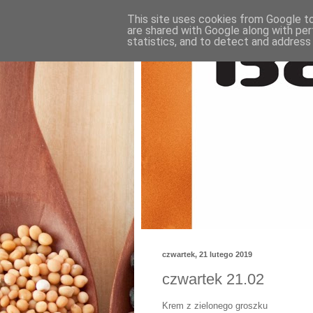
This site uses cookies from Google to 
are shared with Google along with per
statistics, and to detect and address
czwartek, 21 lutego 2019
czwartek 21.02
Krem z zielonego groszku