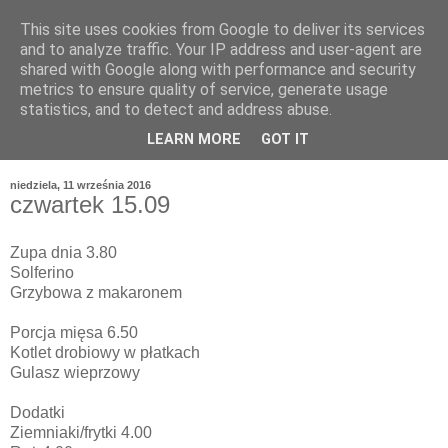
This site uses cookies from Google to deliver its services
and to analyze traffic. Your IP address and user-agent are
shared with Google along with performance and security
metrics to ensure quality of service, generate usage
statistics, and to detect and address abuse.
LEARN MORE
GOT IT
niedziela, 11 września 2016
czwartek 15.09
Zupa dnia 3.80
Solferino
Grzybowa z makaronem
Porcja mięsa 6.50
Kotlet drobiowy w płatkach
Gulasz wieprzowy
Dodatki
Ziemniaki/frytki 4.00