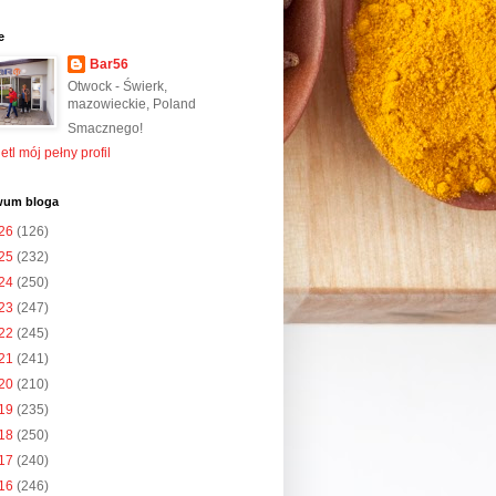
e
Bar56
Otwock - Świerk,
mazowieckie, Poland
Smacznego!
tl mój pełny profil
wum bloga
26
(126)
25
(232)
24
(250)
23
(247)
22
(245)
21
(241)
20
(210)
19
(235)
18
(250)
17
(240)
16
(246)