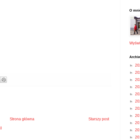
O mni
Wyświe
Archi
►
20
►
20
►
20
►
20
►
20
►
20
►
20
►
20
Strona główna
Starszy post
►
20
m)
►
20
►
20