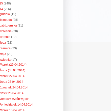
15
(248)
14
(256)
grudnia
(15)
listopada
(25)
października
(21)
września
(28)
sierpnia
(19)
lipca
(22)
czerwca
(23)
maja
(20)
kwietnia
(17)
Wtorek (29.04.2014)
Środa (30.04.2014)
Wtorek 22.04.2014
Środa 23.04.2014
Czwartek 24.04.2014
Piątek 25.04.2014
Domowy wyrób wędlin
Poniedziałek 14.04.2014
Wtorek 15.04.2014