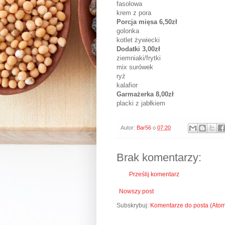
fasolowa
krem z pora
Porcja mięsa 6,50zł
golonka
kotlet żywiecki
Dodatki 3,00zł
ziemniaki/frytki
mix surówek
ryż
kalafior
Garmażerka 8,00zł
placki z jabłkiem
Autor:
Bar56
o
07:20
Brak komentarzy:
Prześlij komentarz
Nowszy post
Subskrybuj:
Komentarze do posta (Ato