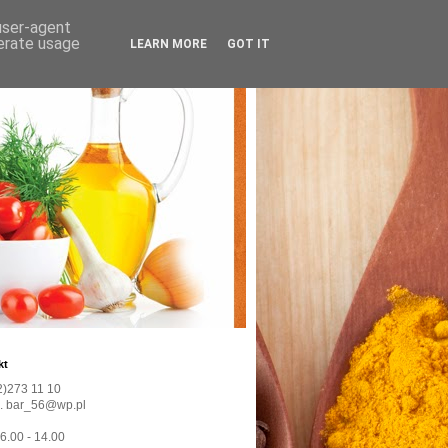
 user-agent
nerate usage
LEARN MORE
GOT IT
kt
22)273 11 10
l. bar_56@wp.pl
 6.00 - 14.00