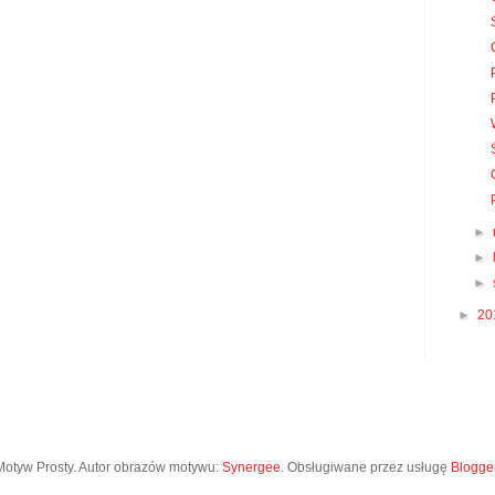
►
►
►
►
20
Motyw Prosty. Autor obrazów motywu:
Synergee
. Obsługiwane przez usługę
Blogge