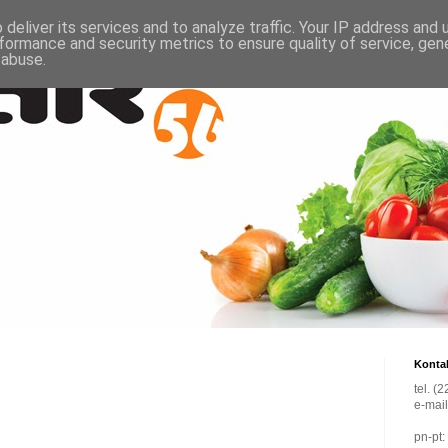
deliver its services and to analyze traffic. Your IP address and
formance and security metrics to ensure quality of service, ge
 abuse.
Konta
tel. (
e-mai
pn-pt: