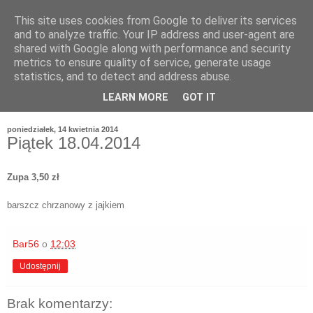
This site uses cookies from Google to deliver its services
and to analyze traffic. Your IP address and user-agent are
shared with Google along with performance and security
metrics to ensure quality of service, generate usage
statistics, and to detect and address abuse.
LEARN MORE
GOT IT
poniedziałek, 14 kwietnia 2014
Piątek 18.04.2014
Zupa 3,50 zł
barszcz chrzanowy z jajkiem
Bar56
o
12:03
Udostępnij
Brak komentarzy: