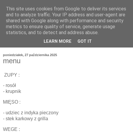
This site uses cookies from Google to deliver its services
and to analyze traffic. Your IP address and user-agent are
shared with Google along with performance and security
metrics to ensure quality of service, generate usage
statistics, and to detect and address abuse.
LEARN MORE
GOT IT
poniedziałek, 27 października 2025
menu
ZUPY :
- rosół
- krupnik
MIĘSO :
- udziec z indyka pieczony
- stek karkowy z grilla
WEGE :