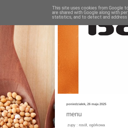
This site uses cookies from Google to 
are shared with Google along with per
statistics, and to detect and address
poniedziałek, 26 maja 2025
menu
zupy : rosół, ogórkowa