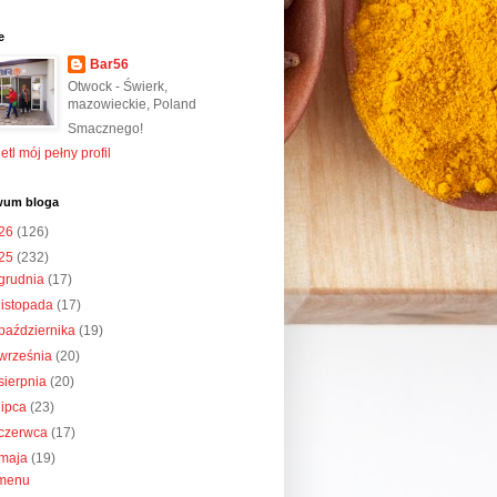
e
Bar56
Otwock - Świerk,
mazowieckie, Poland
Smacznego!
tl mój pełny profil
wum bloga
26
(126)
25
(232)
grudnia
(17)
listopada
(17)
października
(19)
września
(20)
sierpnia
(20)
lipca
(23)
czerwca
(17)
maja
(19)
menu