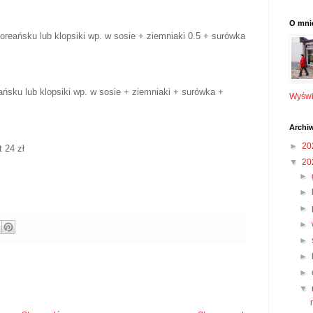
O mni
oreańsku lub klopsiki wp. w sosie + ziemniaki 0.5 + surówka
ańsku lub klopsiki wp. w sosie + ziemniaki + surówka +
Wyświe
Archi
►
20
t 24 zł
▼
20
►
►
►
►
►
►
►
▼