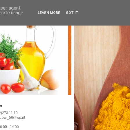
 user-agent
nerate usage
LEARN MORE
GOT IT
kt
22)273 11 10
l. bar_56@wp.pl
 6.00 - 14.00