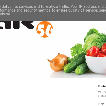
deliver its services and to analyze traffic. Your IP address and
formance and security metrics to ensure quality of service, ge
 abuse.
Konta
tel. (
e-mai
pn-pt: