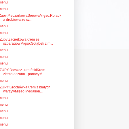
menu
menu
Zupy:PieczarkowaSerowaMięso:Roladk
a drobiowa ze sz...
menu
menu
Zupy:ZacierkowaKrem ze
szparagówMięso:Gołąbek z m...
menu
menu
menu
ZUPY:Barszcz ukraińskiKrem
ziemniaczano - porowyM...
menu
ZUPY:GrochówkaKrem z białych
warzywMięso:Medalion...
menu
menu
menu
menu
menu