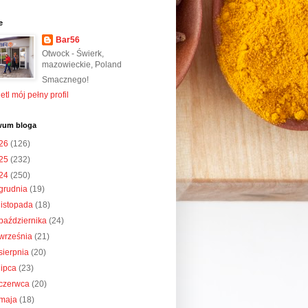
e
Bar56
Otwock - Świerk,
mazowieckie, Poland
Smacznego!
tl mój pełny profil
wum bloga
26
(126)
25
(232)
24
(250)
grudnia
(19)
listopada
(18)
października
(24)
września
(21)
sierpnia
(20)
lipca
(23)
czerwca
(20)
maja
(18)