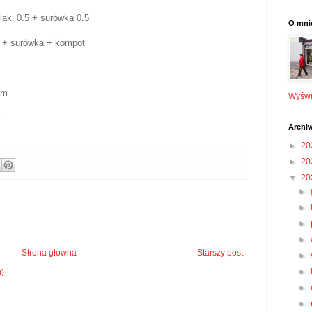
aki 0.5 + surówka 0.5
O mni
i + surówka + kompot
iem
Wyświe
r
Archi
►
20
►
20
▼
20
►
►
►
►
Strona główna
Starszy post
►
►
m)
►
►