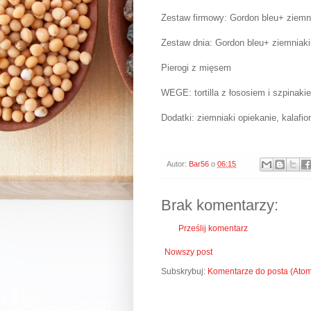
Zestaw firmowy: Gordon bleu+ ziemni
Zestaw dnia: Gordon bleu+ ziemniak
Pierogi z mięsem
WEGE: tortilla z łososiem i szpinak
Dodatki: ziemniaki opiekanie, kalafio
Autor:
Bar56
o
06:15
Brak komentarzy:
Prześlij komentarz
Nowszy post
Subskrybuj:
Komentarze do posta (Ato