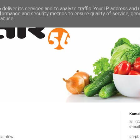
deliver its services and to analyze traffic. Your IP address and
formance and security metrics to ensure quality of service, ge
 abuse.
Konta
tel. (
e-mai
 batatów
pn-pt: