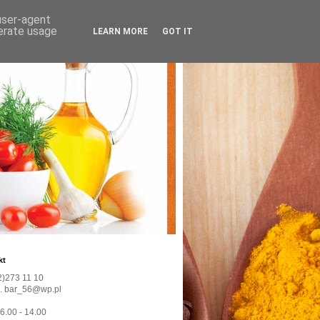
 user-agent
nerate usage
LEARN MORE
GOT IT
kt
22)273 11 10
l. bar_56@wp.pl
 6.00 - 14.00