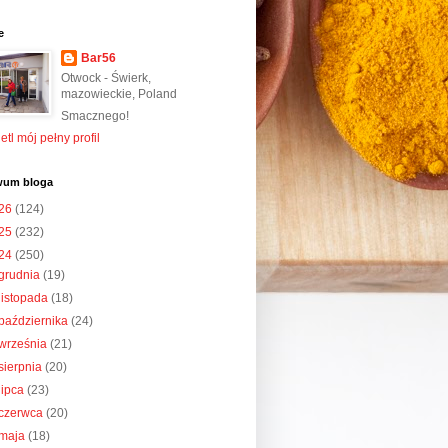
e
Bar56
Otwock - Świerk,
mazowieckie, Poland
Smacznego!
tl mój pełny profil
wum bloga
26
(124)
25
(232)
24
(250)
grudnia
(19)
listopada
(18)
października
(24)
września
(21)
sierpnia
(20)
lipca
(23)
czerwca
(20)
maja
(18)