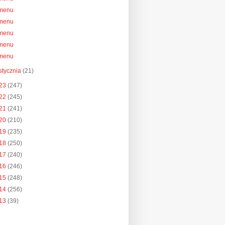
menu
menu
menu
menu
menu
stycznia
(21)
23
(247)
22
(245)
21
(241)
20
(210)
19
(235)
18
(250)
17
(240)
16
(246)
15
(248)
14
(256)
13
(39)