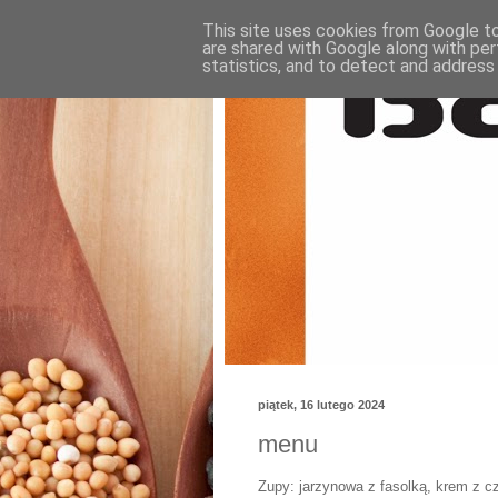
This site uses cookies from Google to 
are shared with Google along with per
statistics, and to detect and address
piątek, 16 lutego 2024
menu
Zupy: jarzynowa z fasolką, krem z 