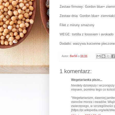
Zestaw firmowy: Gordon blue+ ziemni
Zestaw dnia: Gordon blue+ ziemniak
Filet z miruny smażony
WEGE: tortilla z łososiem i avokado
Dodatki: warzywa korzenne pieczone 
Autor:
Bar56
o
06:06
1 komentarz:
Wegetarianka pisze...
Niestety dzisiejszy i wczorajsz
mięsem, pomimo tego co kościół 
"Wegetarianizm, dawniej jarstw
owoców morza i owadów. Wiąże
zwierzęcego, w szczególności p
[https://pl.wikipedia.org/wiki/W