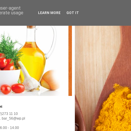
 user-agent
nerate usage
LEARN MORE
GOT IT
kt
22)273 11 10
l. bar_56@wp.pl
 6.00 - 14.00