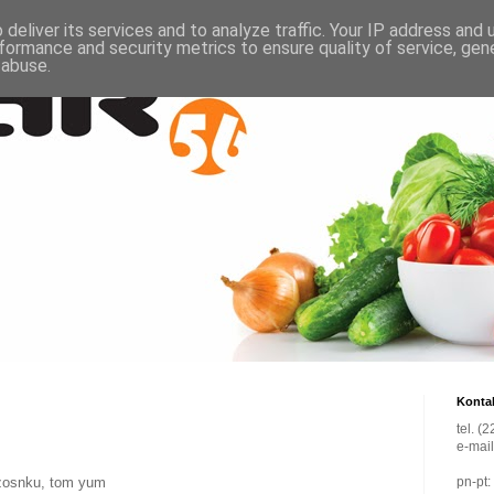
deliver its services and to analyze traffic. Your IP address and
formance and security metrics to ensure quality of service, ge
 abuse.
Konta
tel. (
e-mai
czosnku, tom yum
pn-pt: