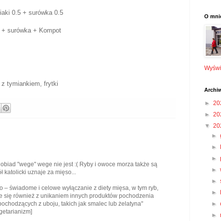
aki 0.5 + surówka 0.5
O mni
i + surówka + Kompot
Wyświe
z tymiankiem, frytki
Archi
►
20
►
20
▼
20
►
►
►
y obiad "wege" wege nie jest :( Ryby i owoce morza także są
►
katolicki uznaje za mięso...
►
o – świadome i celowe wyłączanie z diety mięsa, w tym ryb,
►
 się również z unikaniem innych produktów pochodzenia
►
ochodzących z uboju, takich jak smalec lub żelatyna"
egetarianizm]
►