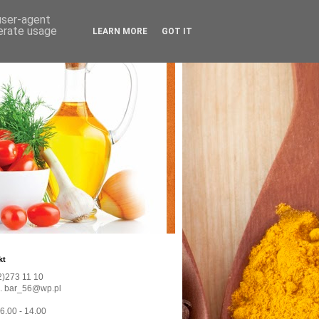
 user-agent
nerate usage
LEARN MORE
GOT IT
kt
22)273 11 10
l. bar_56@wp.pl
 6.00 - 14.00