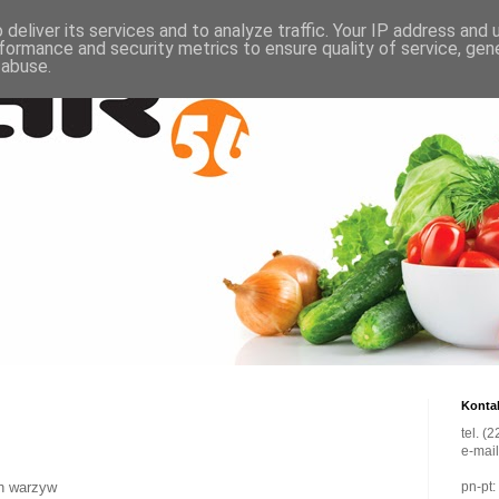
deliver its services and to analyze traffic. Your IP address and
formance and security metrics to ensure quality of service, ge
 abuse.
Konta
tel. (
e-mai
ch warzyw
pn-pt: