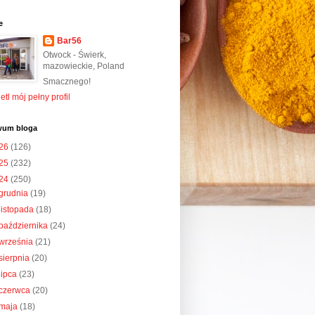
e
Bar56
Otwock - Świerk,
mazowieckie, Poland
Smacznego!
tl mój pełny profil
wum bloga
26
(126)
25
(232)
24
(250)
grudnia
(19)
listopada
(18)
października
(24)
września
(21)
sierpnia
(20)
lipca
(23)
czerwca
(20)
maja
(18)