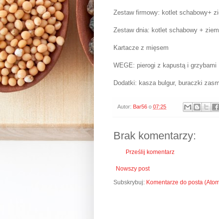
Zestaw firmowy: kotlet schabowy+ zi
Zestaw dnia: kotlet schabowy + zie
Kartacze z mięsem
WEGE: pierogi z kapustą i grzybami
Dodatki: kasza bulgur, buraczki za
Autor:
Bar56
o
07:25
Brak komentarzy:
Prześlij komentarz
Nowszy post
Subskrybuj:
Komentarze do posta (Ato