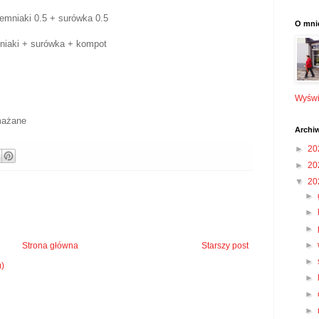
emniaki 0.5 + surówka 0.5
O mni
mniaki + surówka + kompot
Wyświe
smażane
Archi
►
20
►
20
▼
20
►
►
►
►
Strona główna
Starszy post
►
m)
►
►
►