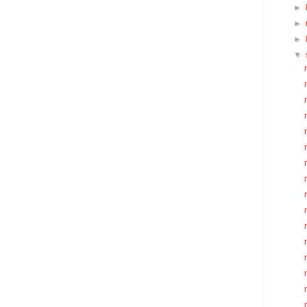
►
►
►
▼