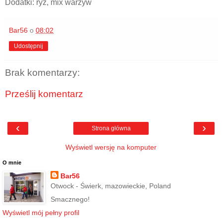
Dodatki: ryż, mix warzyw
Bar56
o
08:02
Udostępnij
Brak komentarzy:
Prześlij komentarz
‹
›
Strona główna
Wyświetl wersję na komputer
O mnie
Bar56
Otwock - Świerk, mazowieckie, Poland
Smacznego!
Wyświetl mój pełny profil