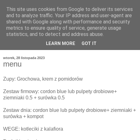
This site uses cookies from Google to deliver its services
and to analyze traffic. Your IP address and user-agent are
shared with Google along with performance and security
metrics to ensure quality of service, generate usage
statistics, and to detect and address abuse.
LEARN MORE
GOT IT
wtorek, 28 listopada 2023
menu
Zupy: Grochowa, krem z pomidorów
Zestaw firmowy: cordon blue lub pulpety drobiowe+
ziemniaki 0.5 + surówka 0.5
Zestaw dnia: cordon blue lub pulpety drobiowe+ ziemniaki +
surówka + kompot
WEGE: kotleciki z kalafiora