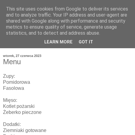
This site uses cookies from Google to deliver its services
and to analyze traffic. Your IP address and user-agent are
shared with Google along with performance and security
metrics to ensure quality of service, generate usage
statistics, and to detect and address abuse.
LEARN MORE
GOT IT
wtorek, 27 czerwca 2023
Menu
Zupy:
Pomidorowa
Fasolowa
Mięso:
Kotlet pożarski
Żeberko pieczone
Dodatki:
Ziemniaki gotowane