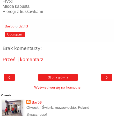
Frytki
Młoda kapusta
Pierogi z truskawkami
Bar56
o
07:43
Udostępnij
Brak komentarzy:
Prześlij komentarz
‹
›
Strona główna
Wyświetl wersję na komputer
O mnie
Bar56
Otwock - Świerk, mazowieckie, Poland
Smacznego!