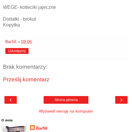
WEGE- kotleciki jajeczne
Dodatki - brokuł
Kopytka
Bar56
o
09:06
Udostępnij
Brak komentarzy:
Prześlij komentarz
‹
›
Strona główna
Wyświetl wersję na komputer
O mnie
Bar56