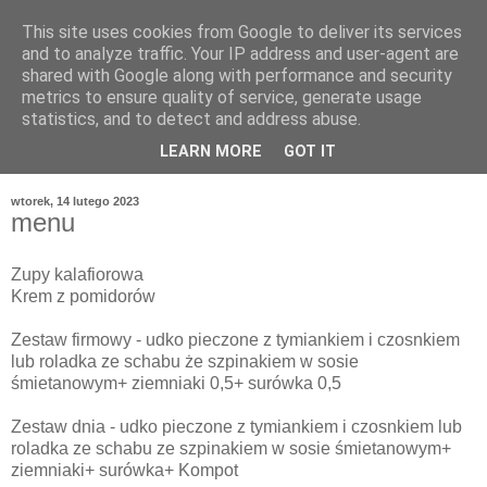
This site uses cookies from Google to deliver its services
and to analyze traffic. Your IP address and user-agent are
shared with Google along with performance and security
metrics to ensure quality of service, generate usage
statistics, and to detect and address abuse.
LEARN MORE
GOT IT
wtorek, 14 lutego 2023
menu
Zupy kalafiorowa
Krem z pomidorów
Zestaw firmowy - udko pieczone z tymiankiem i czosnkiem
lub roladka ze schabu że szpinakiem w sosie
śmietanowym+ ziemniaki 0,5+ surówka 0,5
Zestaw dnia - udko pieczone z tymiankiem i czosnkiem lub
roladka ze schabu ze szpinakiem w sosie śmietanowym+
ziemniaki+ surówka+ Kompot