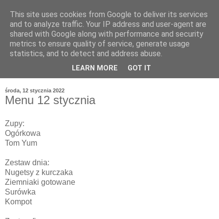
This site uses cookies from Google to deliver its services
and to analyze traffic. Your IP address and user-agent are
shared with Google along with performance and security
metrics to ensure quality of service, generate usage
statistics, and to detect and address abuse.
LEARN MORE
GOT IT
środa, 12 stycznia 2022
Menu 12 stycznia
Zupy:
Ogórkowa
Tom Yum
Zestaw dnia:
Nugetsy z kurczaka
Ziemniaki gotowane
Surówka
Kompot