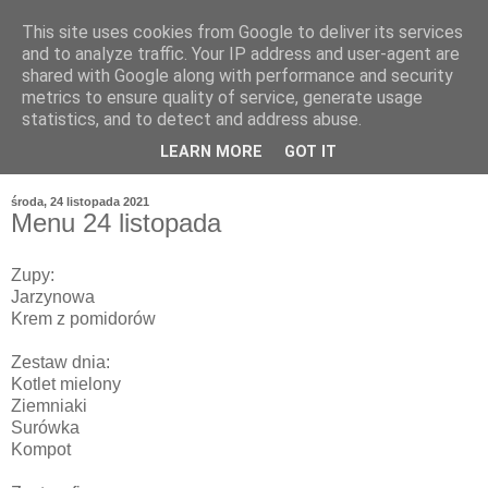
This site uses cookies from Google to deliver its services
and to analyze traffic. Your IP address and user-agent are
shared with Google along with performance and security
metrics to ensure quality of service, generate usage
statistics, and to detect and address abuse.
LEARN MORE
GOT IT
środa, 24 listopada 2021
Menu 24 listopada
Zupy:
Jarzynowa
Krem z pomidorów
Zestaw dnia:
Kotlet mielony
Ziemniaki
Surówka
Kompot