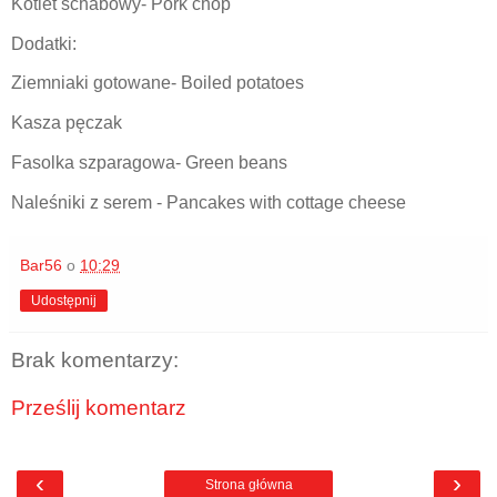
Kotlet schabowy- Pork chop
Dodatki:
Ziemniaki gotowane- Boiled potatoes
Kasza pęczak
Fasolka szparagowa- Green beans
Naleśniki z serem - Pancakes with cottage cheese
Bar56
o
10:29
Udostępnij
Brak komentarzy:
Prześlij komentarz
‹
›
Strona główna