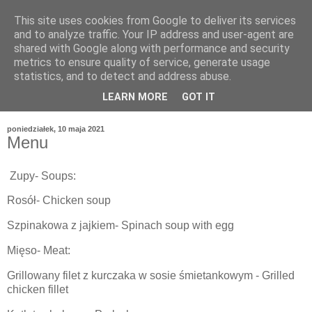
This site uses cookies from Google to deliver its services
and to analyze traffic. Your IP address and user-agent are
shared with Google along with performance and security
metrics to ensure quality of service, generate usage
statistics, and to detect and address abuse.
LEARN MORE
GOT IT
poniedziałek, 10 maja 2021
Menu
Zupy- Soups:
Rosół- Chicken soup
Szpinakowa z jajkiem- Spinach soup with egg
Mięso- Meat:
Grillowany filet z kurczaka w sosie śmietankowym - Grilled
chicken fillet