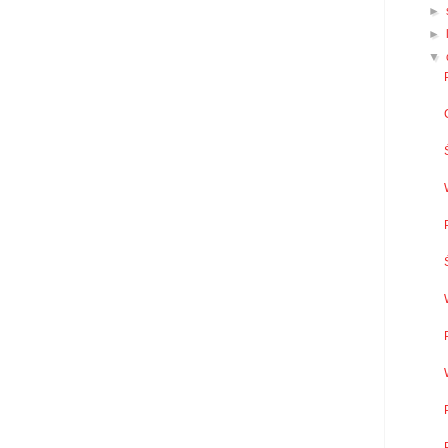
►
►
▼