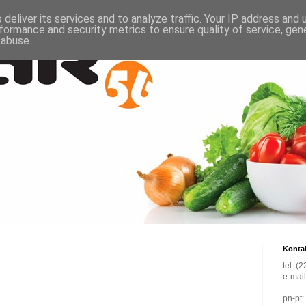
deliver its services and to analyze traffic. Your IP address and
formance and security metrics to ensure quality of service, ge
 abuse.
Konta
tel. (
e-mai
pn-pt: