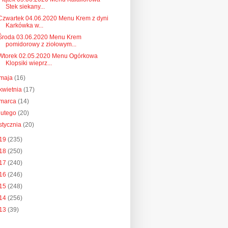
Stek siekany...
Czwartek 04.06.2020 Menu Krem z dyni
Karkówka w...
Środa 03.06.2020 Menu Krem
pomidorowy z ziołowym...
Wtorek 02.05.2020 Menu Ogórkowa
Klopsiki wieprz...
maja
(16)
kwietnia
(17)
marca
(14)
lutego
(20)
stycznia
(20)
19
(235)
18
(250)
17
(240)
16
(246)
15
(248)
14
(256)
13
(39)