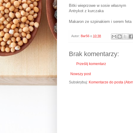
Bitki wieprzowe w sosie własnym
Antrykot z kurczaka
Makaron ze szpinakiem i serem feta
Autor:
Bar56
o
10:38
Brak komentarzy:
Prześlij komentarz
Nowszy post
Subskrybuj:
Komentarze do posta (Ato