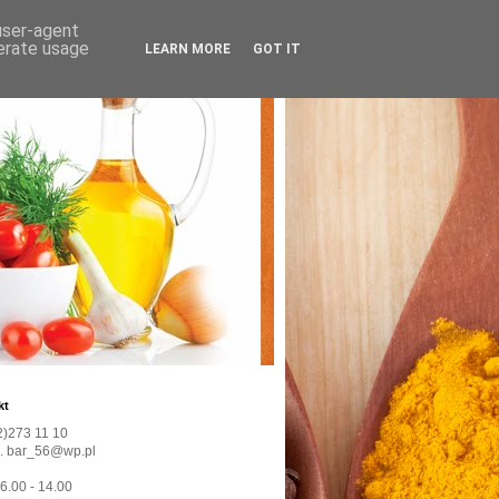
 user-agent
nerate usage
LEARN MORE
GOT IT
kt
22)273 11 10
l. bar_56@wp.pl
 6.00 - 14.00