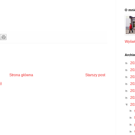
O mni
Wyświe
Archi
►
20
►
20
Strona główna
Starszy post
►
20
m)
►
20
►
20
►
20
▼
20
►
►
►
►