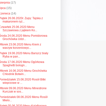
sierpnia
(17)
lipca
(15)
czerwca
(14)
Piątek 26.06.2020r. Zupy: Tajska z
makaronem ryż...
Czwartek 25.06.2020 Menu
Szczawiowa z jajkiem Ko...
Środa 24.06.2020 Menu Pomidorowa
Grochówka Udzi...
Wtorek 23.06.2020 Menu Krem z
warzyw korzeniowyc...
Piątek 19.06.2020 Menu Barszcz biały
Ryba w pan...
Środa 17.06.2020 Menu Ogórkowa
Spaghetti bologn...
Wtorek 16.06.2020 Menu Grochówka
Chłodnik Botwin...
Poniedziałek 15.06.2020 Rosół Bitki
wieprzowe w ...
Wtorek 09.06.2020 Menu Minestrone
Kurczak w sos...
Poniedziałek 08.06.2020 Menu Rosół
Mielo...
Piątek 05.06.2020 Menu Kalafiorowa