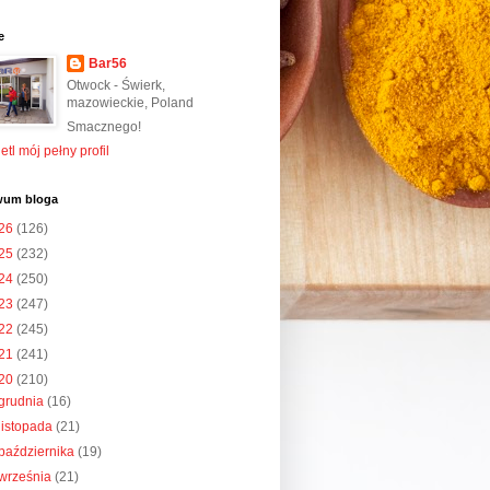
e
Bar56
Otwock - Świerk,
mazowieckie, Poland
Smacznego!
tl mój pełny profil
wum bloga
26
(126)
25
(232)
24
(250)
23
(247)
22
(245)
21
(241)
20
(210)
grudnia
(16)
listopada
(21)
października
(19)
września
(21)