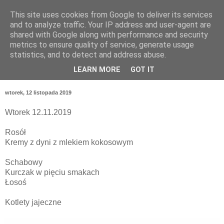
This site uses cookies from Google to deliver its services
and to analyze traffic. Your IP address and user-agent are
shared with Google along with performance and security
metrics to ensure quality of service, generate usage
statistics, and to detect and address abuse.
LEARN MORE
GOT IT
wtorek, 12 listopada 2019
Wtorek 12.11.2019
Rosół
Kremy z dyni z mlekiem kokosowym
Schabowy
Kurczak w pięciu smakach
Łosoś
Kotlety jajeczne