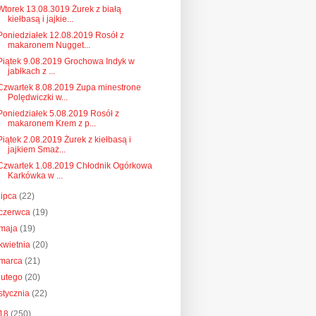
Wtorek 13.08.3019 Żurek z białą
kiełbasą i jajkie...
Poniedziałek 12.08.2019 Rosół z
makaronem Nugget...
Piątek 9.08.2019 Grochowa Indyk w
jabłkach z ...
Czwartek 8.08.2019 Zupa minestrone
Polędwiczki w...
Poniedziałek 5.08.2019 Rosół z
makaronem Krem z p...
Piątek 2.08.2019 Żurek z kiełbasą i
jajkiem Smaż...
Czwartek 1.08.2019 Chłodnik Ogórkowa
Karkówka w ...
lipca
(22)
czerwca
(19)
maja
(19)
kwietnia
(20)
marca
(21)
lutego
(20)
stycznia
(22)
18
(250)