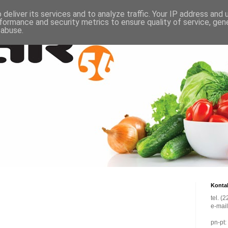
deliver its services and to analyze traffic. Your IP address and
formance and security metrics to ensure quality of service, ge
 abuse.
Konta
tel. (
e-mai
pn-pt: