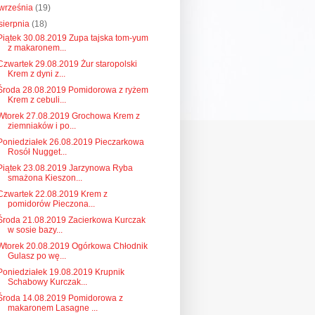
września
(19)
sierpnia
(18)
Piątek 30.08.2019 Zupa tajska tom-yum
z makaronem...
Czwartek 29.08.2019 Żur staropolski
Krem z dyni z...
Środa 28.08.2019 Pomidorowa z ryżem
Krem z cebuli...
Wtorek 27.08.2019 Grochowa Krem z
ziemniaków i po...
Poniedziałek 26.08.2019 Pieczarkowa
Rosół Nugget...
Piątek 23.08.2019 Jarzynowa Ryba
smażona Kieszon...
Czwartek 22.08.2019 Krem z
pomidorów Pieczona...
Środa 21.08.2019 Zacierkowa Kurczak
w sosie bazy...
Wtorek 20.08.2019 Ogórkowa Chłodnik
Gulasz po wę...
Poniedziałek 19.08.2019 Krupnik
Schabowy Kurczak...
Środa 14.08.2019 Pomidorowa z
makaronem Lasagne ...