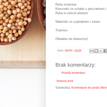
Ryba smażona
Kieszonki ze schabu z pieczarkami i
Ryba w cieście piwnym
Naleśniki ze szpinakiem i serem
Tiramisu
Obiadów nie dowozimy!
Autor:
Bar56
o
10:04
Brak komentarzy:
Prześlij komentarz
Nowszy post
Subskrybuj:
Komentarze do posta (Ato