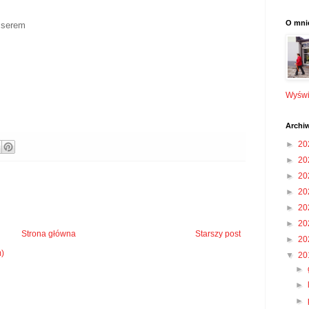
O mni
 serem
Wyświe
Archi
►
20
►
20
►
20
►
20
►
20
►
20
Strona główna
Starszy post
►
20
m)
▼
20
►
►
►