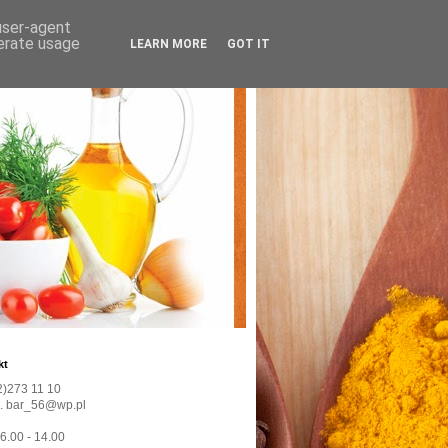
 user-agent
nerate usage
LEARN MORE
GOT IT
kt
22)273 11 10
l. bar_56@wp.pl
 6.00 - 14.00