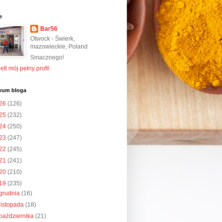
e
Bar56
Otwock - Świerk,
mazowieckie, Poland
Smacznego!
tl mój pełny profil
wum bloga
26
(126)
25
(232)
24
(250)
23
(247)
22
(245)
21
(241)
20
(210)
19
(235)
grudnia
(16)
listopada
(18)
października
(21)