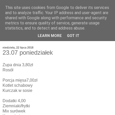
This site uses cookies from Google to deliver its services
and to analyze traffic. Your IP address and user-agent are
shared with Google along with performance and security
metrics to ensure quality of service, generate usage
statistics, and to detect and address abuse.
LEARN MORE
GOT IT
niedziela, 22 lipca 2018
23.07 poniedziałek
Zupa dnia 3,80zł
Rosół
Porcja mięsa7,00zł
Kotlet schabowy
Kurczak w sosie
Dodatki 4,00
Ziemniaki/frytki
Mix surówek