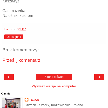
Kasza/ryż
Gasrmażerka
Naleśniki z serem
Bar56
o
22:07
Udostępnij
Brak komentarzy:
Prześlij komentarz
‹
›
Strona główna
Wyświetl wersję na komputer
O mnie
Bar56
Otwock - Świerk, mazowieckie, Poland