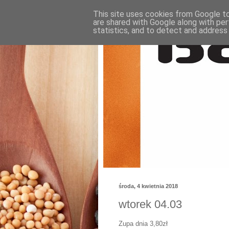
This site uses cookies from Google to 
are shared with Google along with per
statistics, and to detect and address
środa, 4 kwietnia 2018
wtorek 04.03
Zupa dnia 3,80zł