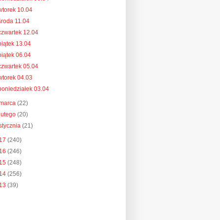
wtorek 10.04
środa 11.04
czwartek 12.04
piątek 13.04
piątek 06.04
czwartek 05.04
wtorek 04.03
poniedziałek 03.04
marca
(22)
lutego
(20)
stycznia
(21)
17
(240)
16
(246)
15
(248)
14
(256)
13
(39)