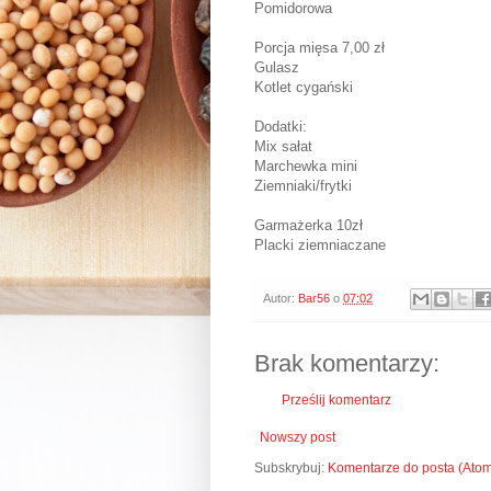
Pomidorowa
Porcja mięsa 7,00 zł
Gulasz
Kotlet cygański
Dodatki:
Mix sałat
Marchewka mini
Ziemniaki/frytki
Garmażerka 10zł
Placki ziemniaczane
Autor:
Bar56
o
07:02
Brak komentarzy:
Prześlij komentarz
Nowszy post
Subskrybuj:
Komentarze do posta (Ato