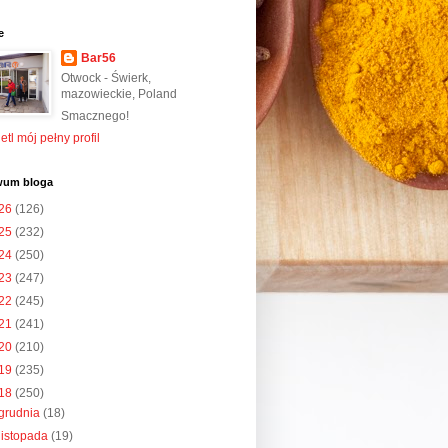
e
Bar56
Otwock - Świerk,
mazowieckie, Poland
Smacznego!
tl mój pełny profil
wum bloga
26
(126)
25
(232)
24
(250)
23
(247)
22
(245)
21
(241)
20
(210)
19
(235)
18
(250)
grudnia
(18)
listopada
(19)