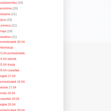
października
(24)
września
(20)
sierpnia
(21)
lipca
(25)
czerwca
(21)
maja
(18)
kwietnia
(21)
poniedziałek 30.04
informacja
23.04 poniedziałek
24.04 wtorek
25.04 środa
26.04 czwartek
piątek 27.04
poniedziałek 16.04
wtorek 17.04
środa 18.04
czwartek 19.04
piątek 20.04
poniedziałek 09.04