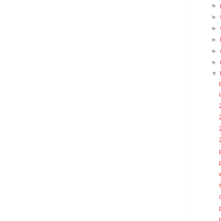
►
►
►
►
►
►
▼