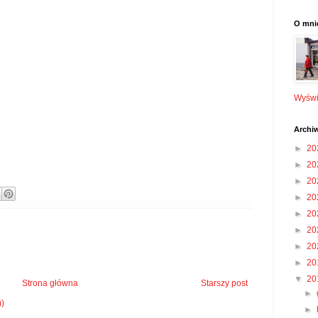
O mni
Wyświe
Archi
►
20
►
20
►
20
►
20
►
20
►
20
►
20
►
20
▼
20
Strona główna
Starszy post
►
m)
►