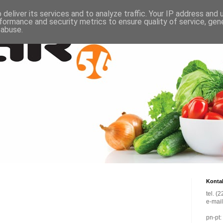
deliver its services and to analyze traffic. Your IP address and
formance and security metrics to ensure quality of service, ge
 abuse.
Konta
tel. (
e-mai
pn-pt: