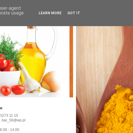
 user-agent
nerate usage
LEARN MORE
GOT IT
kt
22)273 11 10
l. bar_56@wp.pl
 6.00 - 14.00