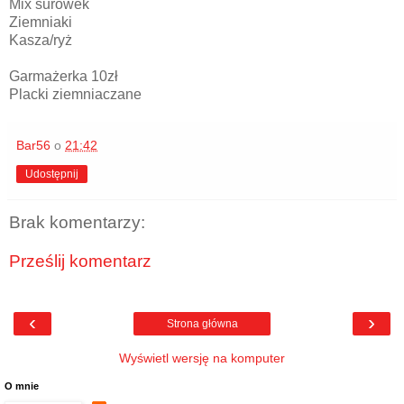
Mix surówek
Ziemniaki
Kasza/ryż
Garmażerka 10zł
Placki ziemniaczane
Bar56
o
21:42
Udostępnij
Brak komentarzy:
Prześlij komentarz
‹
›
Strona główna
Wyświetl wersję na komputer
O mnie