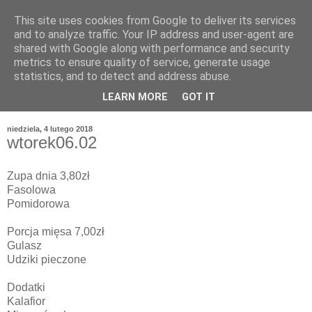
This site uses cookies from Google to deliver its services
and to analyze traffic. Your IP address and user-agent are
shared with Google along with performance and security
metrics to ensure quality of service, generate usage
statistics, and to detect and address abuse.
LEARN MORE
GOT IT
niedziela, 4 lutego 2018
wtorek06.02
Zupa dnia 3,80zł
Fasolowa
Pomidorowa
Porcja mięsa 7,00zł
Gulasz
Udziki pieczone
Dodatki
Kalafior