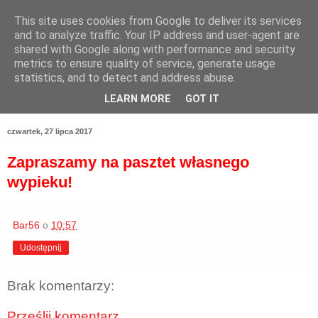
This site uses cookies from Google to deliver its services
and to analyze traffic. Your IP address and user-agent are
shared with Google along with performance and security
metrics to ensure quality of service, generate usage
statistics, and to detect and address abuse.
LEARN MORE
GOT IT
czwartek, 27 lipca 2017
Zapraszamy na pasztet własnego
wypieku!
Bar56
o
10:57
Udostępnij
Brak komentarzy:
Prześlij komentarz