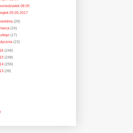
poniedziałek 08.05
piątek 05.05.2017
kwietnia
(20)
marca
(24)
lutego
(17)
stycznia
(23)
16
(246)
15
(248)
14
(256)
13
(39)
r
.