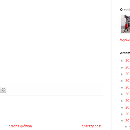
O mni
Wyświe
Archi
►
20
►
20
►
20
►
20
►
20
►
20
►
20
►
20
►
20
▼
20
Strona główna
Starszy post
►