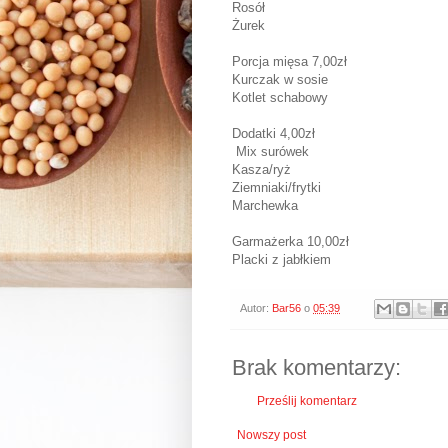
Rosół
Żurek
Porcja mięsa 7,00zł
Kurczak w sosie
Kotlet schabowy
Dodatki 4,00zł
Mix surówek
Kasza/ryż
Ziemniaki/frytki
Marchewka
Garmażerka 10,00zł
Placki z jabłkiem
Autor:
Bar56
o
05:39
Brak komentarzy:
Prześlij komentarz
Nowszy post