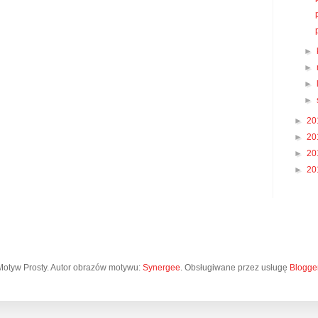
►
►
►
►
►
20
►
20
►
20
►
20
Motyw Prosty. Autor obrazów motywu:
Synergee
. Obsługiwane przez usługę
Blogge