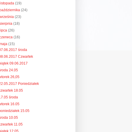
listopada
(19)
października
(24)
września
(23)
sierpnia
(18)
lipca
(26)
czerwca
(16)
maja
(15)
07.06.2017 środa
08.06.2017 Czwartek
piątek 09.06.2017
środa 24.05
wtorek 26,05
22.05.2017 Poniedziałek
czwartek 18.05
17.05 środa
wtorek 16.05
poniedziałek 15.05
środa 10.05
czwartek 11.05
piątek 12.05