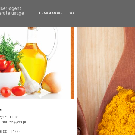
 user-agent
nerate usage
LEARN MORE
GOT IT
kt
22)273 11 10
l. bar_56@wp.pl
 6.00 - 14.00