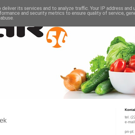
deliver its services and to analyze traffic. Your IP address and
formance and security metrics to ensure quality of service, ge
 abuse.
Konta
tel. (
łek
e-mai
pn-pt: