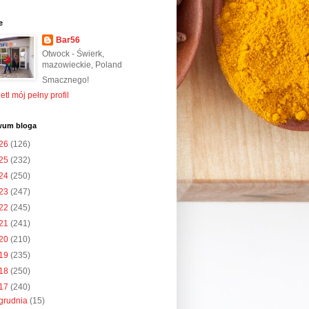
e
Bar56
Otwock - Świerk,
mazowieckie, Poland
Smacznego!
tl mój pełny profil
wum bloga
26
(126)
25
(232)
24
(250)
23
(247)
22
(245)
21
(241)
20
(210)
19
(235)
18
(250)
17
(240)
grudnia
(15)