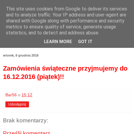
This site uses cookies from Google to deliver its services
and to analyze traffic. Your IP address and user-agent are
shared with Google along with performance and security
metrics to ensure quality of service, generate usage
statistics, and to detect and address abuse.
LEARN MORE
GOT IT
wtorek, 6 grudnia 2016
Zamówienia świąteczne przyjmujemy do
16.12.2016 (piątek)!!
Bar56
o
15:12
Udostępnij
Brak komentarzy:
Prześlij komentarz