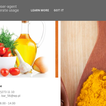
 user-agent
nerate usage
LEARN MORE
GOT IT
kt
22)273 11 10
l. bar_56@wp.pl
 6.00 - 14.00