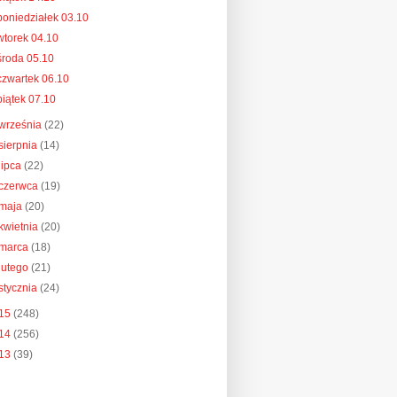
poniedziałek 03.10
wtorek 04.10
środa 05.10
czwartek 06.10
piątek 07.10
września
(22)
sierpnia
(14)
lipca
(22)
czerwca
(19)
maja
(20)
kwietnia
(20)
marca
(18)
lutego
(21)
stycznia
(24)
15
(248)
14
(256)
13
(39)