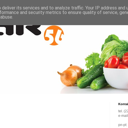
deliver its services and to analyze traffic. Your IP address and
formance and security metrics to ensure quality of service, ge
 abuse.
Konta
tel. (
e-mai
pn-pt: