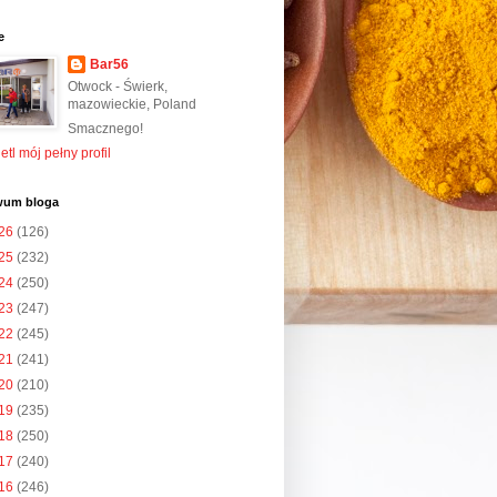
e
Bar56
Otwock - Świerk,
mazowieckie, Poland
Smacznego!
tl mój pełny profil
wum bloga
26
(126)
25
(232)
24
(250)
23
(247)
22
(245)
21
(241)
20
(210)
19
(235)
18
(250)
17
(240)
16
(246)