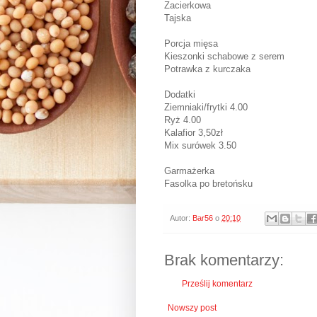
Zacierkowa
Tajska
Porcja mięsa
Kieszonki schabowe z serem
Potrawka z kurczaka
Dodatki
Ziemniaki/frytki 4.00
Ryż 4.00
Kalafior 3,50zł
Mix surówek 3.50
Garmażerka
Fasolka po bretońsku
Autor:
Bar56
o
20:10
Brak komentarzy:
Prześlij komentarz
Nowszy post