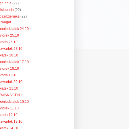
grudnia
(22)
listopada
(22)
października
(22)
Uwaga!
poniedziałek 24.10
wtorek 25.10
środa 26.10
czwartek 27.10
piątek 28.10
poniedziałek 17.10
wtorek 18.10
środa 19.10
czwartek 20.10
piątek 21.10
ZMIANA CEN !!!
poniedziałek 10.10
wtorek 11.10
środa 12.10
czwartek 13.10
piątek 14.10