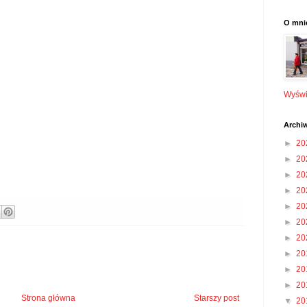
O mni
Wyświe
Archi
►
20
►
20
►
20
►
20
►
20
►
20
►
20
►
20
►
20
►
20
Strona główna
Starszy post
▼
20