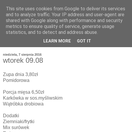
This site uses cookies from Google to deliver its services
and to analyze traffic. Your IP address and user-agent are
shared with Google along with performance and security
metrics to ensure quality of service, generate usage
statistics, and to detect and address abuse.
LEARN MORE
GOT IT
niedziela, 7 sierpnia 2016
wtorek 09.08
Zupa dnia 3,80zł
Pomidorowa
Porcja mięsa 6,50zł
Karkówka w sos.myśliwskim
Wątróbka drobiowa
Dodatki
Ziemniaki/frytki
Mix surówek