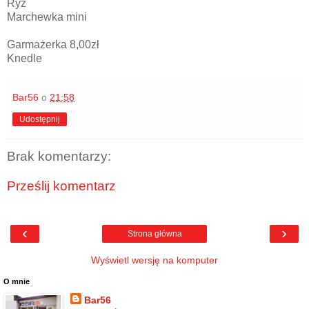
Ryż
Marchewka mini
Garmażerka 8,00zł
Knedle
Bar56
o
21:58
Udostępnij
Brak komentarzy:
Prześlij komentarz
‹
›
Strona główna
Wyświetl wersję na komputer
O mnie
Bar56