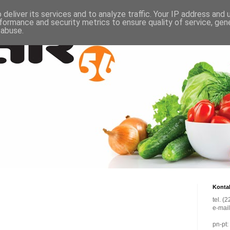
deliver its services and to analyze traffic. Your IP address and
formance and security metrics to ensure quality of service, ge
 abuse.
Konta
tel. (
e-mai
pn-pt: