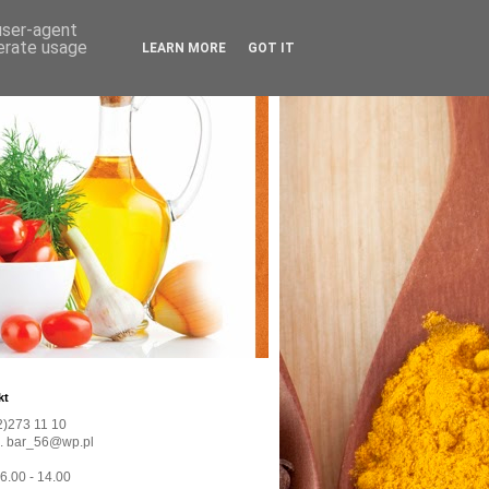
 user-agent
nerate usage
LEARN MORE
GOT IT
kt
22)273 11 10
l. bar_56@wp.pl
 6.00 - 14.00