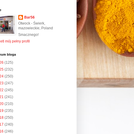
e
Bar56
Otwock - Świerk,
mazowieckie, Poland
Smacznego!
tl mój pełny profil
wum bloga
26
(125)
25
(232)
24
(250)
23
(247)
22
(245)
21
(241)
20
(210)
19
(235)
18
(250)
17
(240)
16
(246)