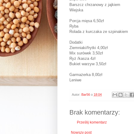
Barszcz chrzanowy z jajkiem
Wiejska
Porcja mięsa 6,50zł
Ryba
Rolada z kurczaka ze szpinakiem
Dodatki
Ziemniaki/frytki 4,00zł
Mix surówek 3,50zł
Ryż /kasza 4zł
Bukiet warzyw 3,50zł
Garmażerka 8,00zł
Leniwe
Autor:
Bar56
o
18:04
Brak komentarzy:
Prześlij komentarz
Nowszy post