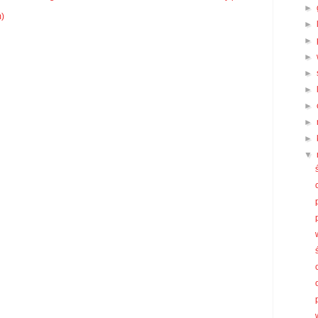
►
m)
►
►
►
►
►
►
►
►
▼