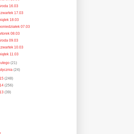
środa 16.03
czwartek 17.03
piątek 18.03
poniedziałek 07.03
wtorek 08.03
środa 09.03
czwartek 10.03
piątek 11.03
lutego
(21)
stycznia
(24)
15
(248)
14
(256)
13
(39)
r
.