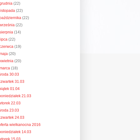
grudnia
(22)
listopada
(22)
października
(22)
września
(22)
sierpnia
(14)
lipca
(22)
czerwca
(19)
maja
(20)
kwietnia
(20)
marca
(18)
środa 30.03
czwartek 31.03
piątek 01.04
poniedziałek 21.03
wtorek 22.03
środa 23.03
czwartek 24.03
oferta wielkanocna 2016
poniedziałek 14.03
wtorek 15.03