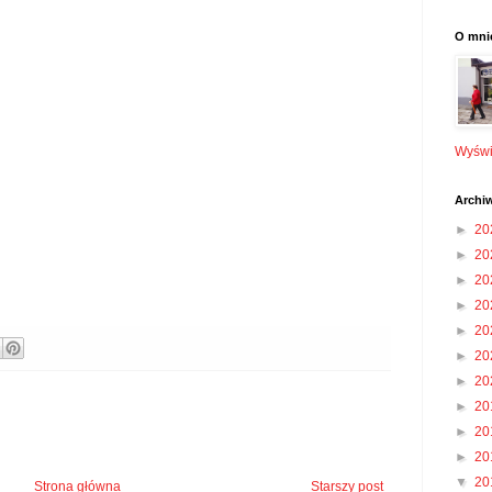
O mni
Wyświe
Archi
►
20
►
20
►
20
►
20
►
20
►
20
►
20
►
20
►
20
►
20
▼
20
Strona główna
Starszy post