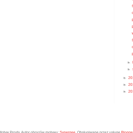
►
►
►
20
►
20
►
20
Motyw Prosty. Autor obrazów motywu:
Synergee
. Obsługiwane przez usługę
Blogge